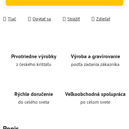
Tlač
Opýtať sa
Strážiť
Zdieľať
Prvotriedne výrobky
Výroba a gravírovanie
z českého krištáľu
podľa zadania zákazníka
Rýchle doručenie
Veľkoobchodná spolupráca
do celého sveta
po celom svete
Popis