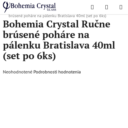
Prejsť
Hľadať
NÁKUP
na
Domov
/
Obľúbené kolekcie
/
Bratislava
/
Bohemia Crystal Ručne
KOŠÍK
obsah
brúsené poháre na pálenku Bratislava 40ml (set po 6ks)
Bohemia Crystal Ručne
brúsené poháre na
pálenku Bratislava 40ml
(set po 6ks)
Priemerné
Neohodnotené
Podrobnosti hodnotenia
hodnotenie
produktu
je
0,0
z
5
hviezdičiek.