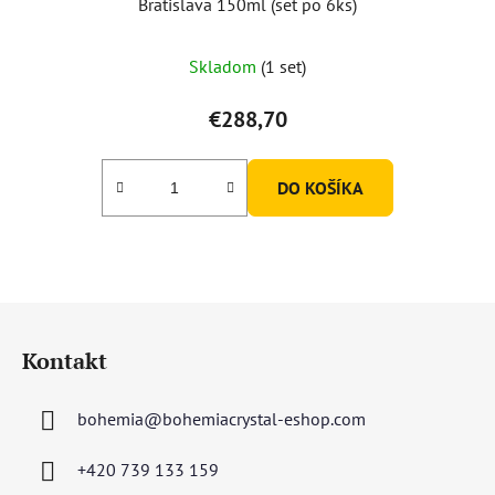
Bratislava 150ml (set po 6ks)
Skladom
(1 set)
€288,70
DO KOŠÍKA
Z
á
Kontakt
p
ä
bohemia
@
bohemiacrystal-eshop.com
t
i
+420 739 133 159
e