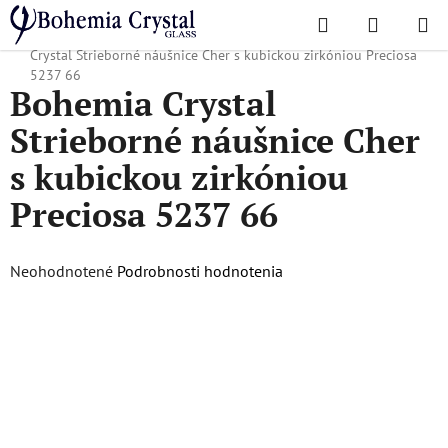
Prejsť
Hľadať
NÁKUP
na
Domov
/
Obľúbené kolekcie
/
Vianočná ponuka
/
Dárky pro ni
/
Bohemia
KOŠÍK
obsah
Crystal Strieborné náušnice Cher s kubickou zirkóniou Preciosa
5237 66
Bohemia Crystal
Strieborné náušnice Cher
s kubickou zirkóniou
Preciosa 5237 66
Priemerné
Neohodnotené
Podrobnosti hodnotenia
hodnotenie
produktu
je
0,0
z
5