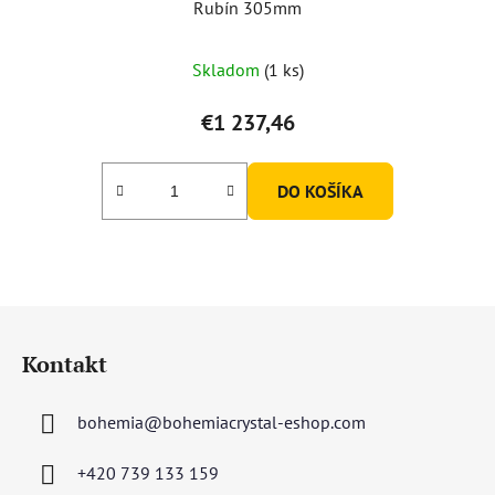
Rubín 305mm
Skladom
(1 ks)
€1 237,46
DO KOŠÍKA
Z
á
Kontakt
p
ä
bohemia
@
bohemiacrystal-eshop.com
t
i
+420 739 133 159
e