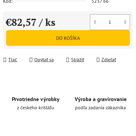
Kód:
5237 66
€82,57
/ ks
Jednotková cena:
DO KOŠÍKA
Tlač
Opýtať sa
Strážiť
Zdieľať
Prvotriedne výrobky
Výroba a gravírovanie
z českého krištáľu
podľa zadania zákazníka