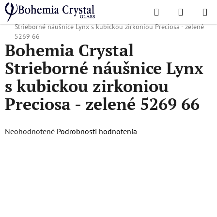
Prejsť
Hľadať
NÁKUP
na
Domov
/
Obľúbené kolekcie
/
Valentínska ponuka
/
Bohemia Crystal
KOŠÍK
obsah
Strieborné náušnice Lynx s kubickou zirkoniou Preciosa - zelené
5269 66
Bohemia Crystal
Strieborné náušnice Lynx
s kubickou zirkoniou
Preciosa - zelené 5269 66
Priemerné
Neohodnotené
Podrobnosti hodnotenia
hodnotenie
produktu
je
0,0
z
5