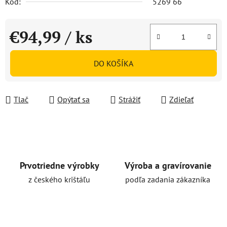
Kód:
5269 66
€94,99
/ ks
Jednotková cena:
DO KOŠÍKA
Tlač
Opýtať sa
Strážiť
Zdieľať
Prvotriedne výrobky
Výroba a gravírovanie
z českého krištáľu
podľa zadania zákazníka