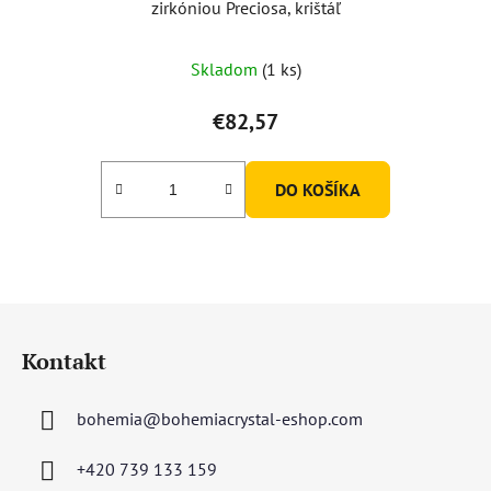
zirkóniou Preciosa, krištáľ
Skladom
(1 ks)
€82,57
DO KOŠÍKA
Z
á
Kontakt
p
ä
bohemia
@
bohemiacrystal-eshop.com
t
i
+420 739 133 159
e