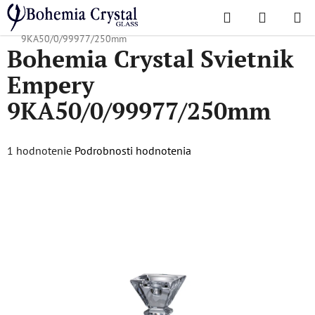
Prejsť
Hľadať
NÁKUP
na
Domov
/
Doplnky
/
Svietniky
/
Bohemia Crystal Svietnik Empery
KOŠÍK
obsah
9KA50/0/99977/250mm
Bohemia Crystal Svietnik
Empery
9KA50/0/99977/250mm
Priemerné
1 hodnotenie
Podrobnosti hodnotenia
hodnotenie
produktu
je
3,0
z
5
hviezdičiek.