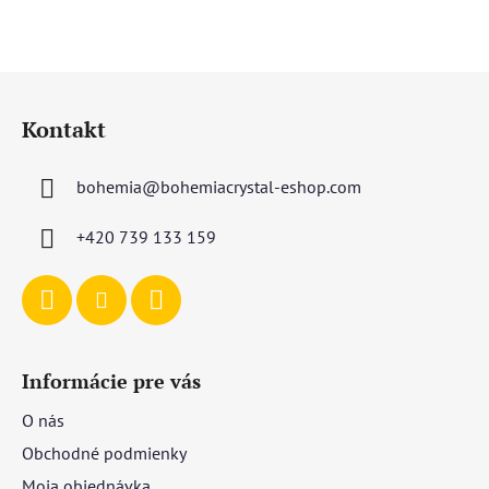
Z
á
Kontakt
p
ä
bohemia
@
bohemiacrystal-eshop.com
t
i
+420 739 133 159
e
Informácie pre vás
O nás
Obchodné podmienky
Moja objednávka