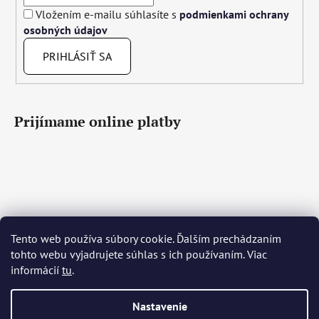
Vložením e-mailu súhlasíte s
podmienkami ochrany
osobných údajov
PRIHLÁSIŤ SA
Prijímame online platby
Tento web používa súbory cookie. Ďalším prechádzaním
Čeština
Slovenčina
English
Deutsch
Magyar
tohto webu vyjadrujete súhlas s ich používaním. Viac
Język polski
Română
Italiano
Español
Français
informácií
tu
.
Português
Български
Hrvatski
Slovenščina
Srpski
Nederlands
Українська
Ελληνικά
Svenska
Dansk
Nastavenie