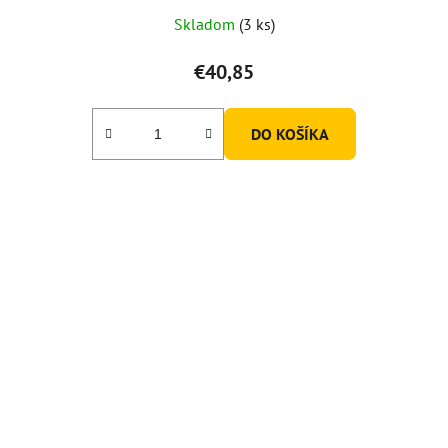
Priemerné
Skladom
(3 ks)
hodnotenie
produktu
€40,85
je
5,0
DO KOŠÍKA
z
5
hviezdičiek.