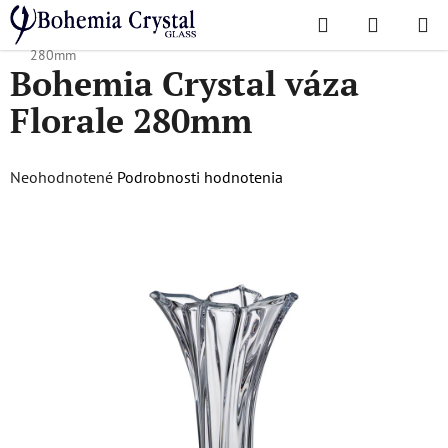
Prejsť
Hľadať
NÁKUP
na
Domov
/
Obľúbené kolekcie
/
Florale
/
Bohemia Crystal váza Florale
KOŠÍK
obsah
280mm
Bohemia Crystal váza
Florale 280mm
Priemerné
Neohodnotené
Podrobnosti hodnotenia
hodnotenie
produktu
je
0,0
z
5
hviezdičiek.