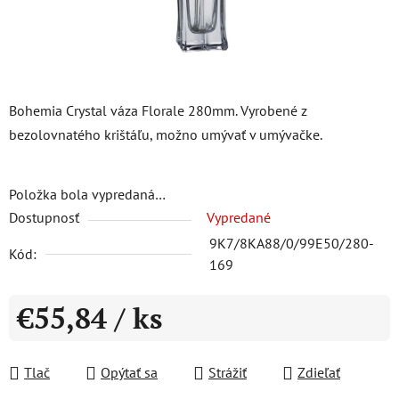
Bohemia Crystal váza Florale 280mm. Vyrobené z
bezolovnatého krištáľu, možno umývať v umývačke.
Položka bola vypredaná…
Dostupnosť
Vypredané
9K7/8KA88/0/99E50/280-
Kód:
169
€55,84
/ ks
Jednotková cena:
Tlač
Opýtať sa
Strážiť
Zdieľať