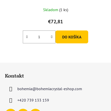
Skladom
(1 ks)
€72,81
DO KOŠÍKA
Z
á
Kontakt
p
ä
bohemia
@
bohemiacrystal-eshop.com
t
i
+420 739 133 159
e