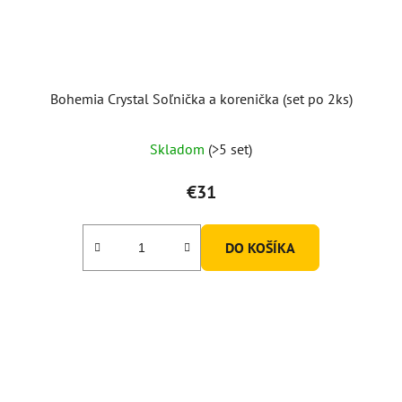
Bohemia Crystal Soľnička a korenička (set po 2ks)
Priemerné
Skladom
(>5 set)
hodnotenie
produktu
€31
je
5,0
DO KOŠÍKA
z
5
hviezdičiek.