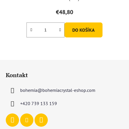
€48,80
DO KOŠÍKA
Z
á
Kontakt
p
ä
bohemia
@
bohemiacrystal-eshop.com
t
i
+420 739 133 159
e