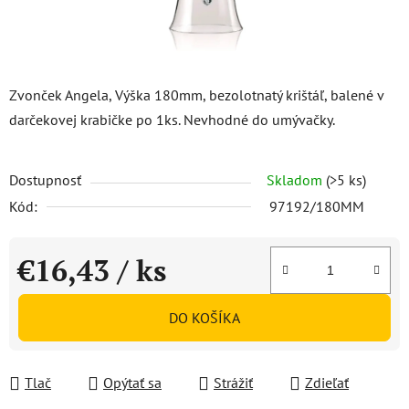
Zvonček Angela, Výška 180mm, bezolotnatý krištáľ, balené v
darčekovej krabičke po 1ks. Nevhodné do umývačky.
Dostupnosť
Skladom
(>5 ks)
Kód:
97192/180MM
€16,43
/ ks
Jednotková cena:
DO KOŠÍKA
Tlač
Opýtať sa
Strážiť
Zdieľať