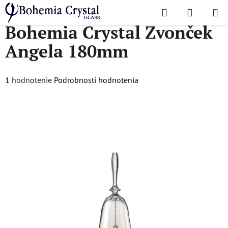
Prejsť
Hľadať
NÁKUP
na
Domov
/
Doplnky
/
Doplnky
/
Bohemia Crystal Zvonček Angela 180mm
Bohemia Crystal Zvonček
KOŠÍK
obsah
Angela 180mm
Priemerné
1 hodnotenie
Podrobnosti hodnotenia
hodnotenie
produktu
je
5,0
z
5
hviezdičiek.