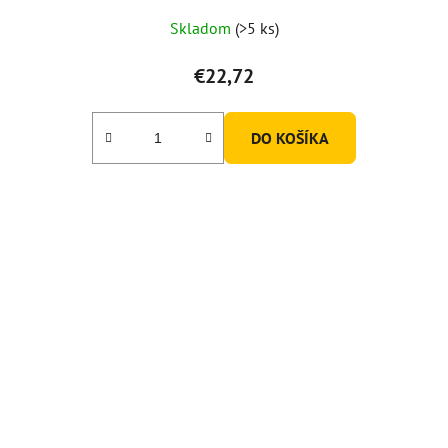
Priemerné
Skladom
(>5 ks)
hodnotenie
produktu
€22,72
je
5,0
DO KOŠÍKA
z
5
hviezdičiek.