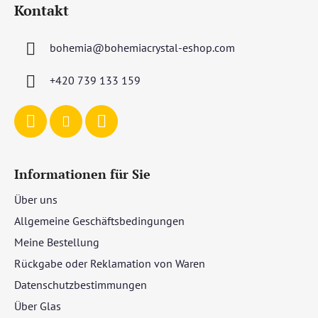
Kontakt
ß
z
bohemia
@
bohemiacrystal-eshop.com
e
i
+420 739 133 159
l
e
Informationen für Sie
Über uns
Allgemeine Geschäftsbedingungen
Meine Bestellung
Rückgabe oder Reklamation von Waren
Datenschutzbestimmungen
Über Glas