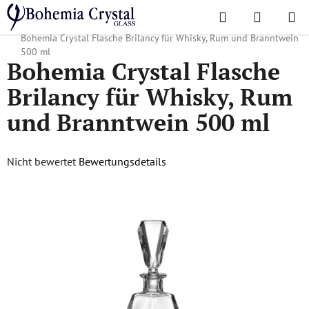
Zum
Suchen
WAREN
Inhalt
Startseite
/
Karaffen
/
Kristallkaraffen für Whisky, Rum und Branntwein
/
springen
Bohemia Crystal Flasche Brilancy für Whisky, Rum und Branntwein
500 ml
Bohemia Crystal Flasche
Brilancy für Whisky, Rum
und Branntwein 500 ml
Die
Nicht bewertet
Bewertungsdetails
durchschnittliche
Produktbewertung
ist
0,0
von
5
Sternen.