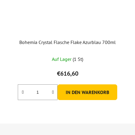
Bohemia Crystal Flasche Flake Azurblau 700ml
Auf Lager
(1 St)
€616,60
IN DEN WARENKORB
F
u