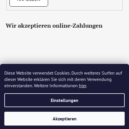
Wir akzeptieren online-Zahlungen
Diese Website verwendet Cookies. Durch weiteres Surfen auf
Čeština
Slovenčina
English
Deutsch
Magyar
dieser Website erklären Sie sich mit deren Verwendung
Język polski
Română
Italiano
Español
Français
einverstanden. Weitere Informationen
hier
.
Português
Български
Hrvatski
Slovenščina
Srpski
Nederlands
Українська
Ελληνικά
Svenska
Dansk
Einstellungen
Erstellt von Shoptet
Akzeptieren
Copyright 2026
Bohemia Crystal Glass
. Alle Rechte
vorbehalten.