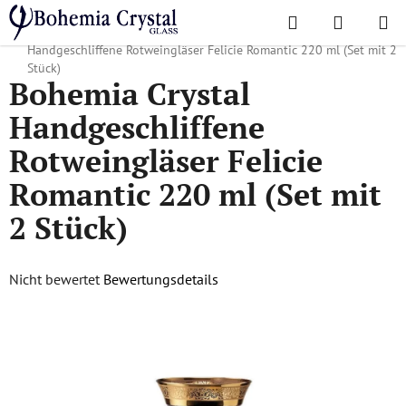
Zum
Suchen
WAREN
Inhalt
Startseite
/
Lieblingskollektionen
/
Felicie Romantic
/
Bohemia Crystal
springen
Handgeschliffene Rotweingläser Felicie Romantic 220 ml (Set mit 2
Stück)
Bohemia Crystal
Handgeschliffene
Rotweingläser Felicie
Romantic 220 ml (Set mit
2 Stück)
Die
Nicht bewertet
Bewertungsdetails
durchschnittliche
Produktbewertung
ist
0,0
von