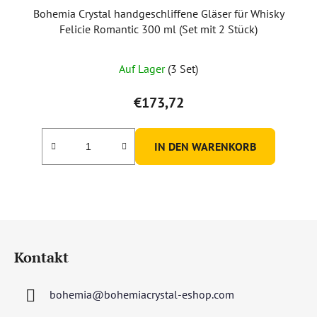
Bohemia Crystal handgeschliffene Gläser für Whisky
Felicie Romantic 300 ml (Set mit 2 Stück)
Auf Lager
(3 Set)
€173,72
IN DEN WARENKORB
F
u
Kontakt
ß
z
bohemia
@
bohemiacrystal-eshop.com
e