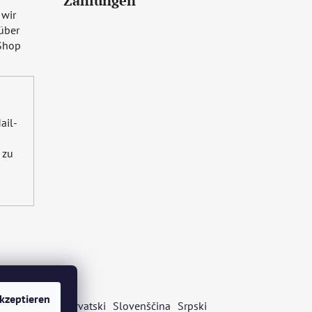
Zahlungen
 wir
über
Shop
ail-
zu
kzeptieren
s
Български
Hrvatski
Slovenščina
Srpski