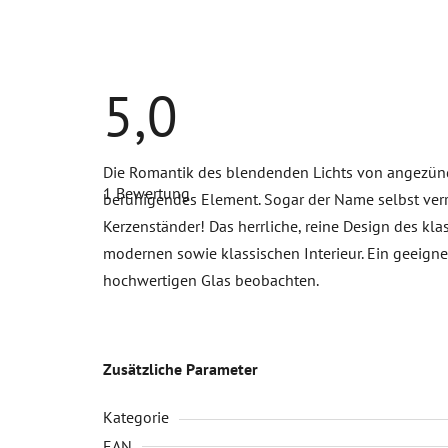
5,0
Die
Die Romantik des blendenden Lichts von angezünde
durchschnittliche
1 Bewertung
Produktbewertung
beruhigendes Element. Sogar der Name selbst verr
ist
Kerzenständer! Das herrliche, reine Design des kl
5,0
von
modernen sowie klassischen Interieur. Ein geeign
5
Sternen.
hochwertigen Glas beobachten.
Zusätzliche Parameter
Kategorie
EAN