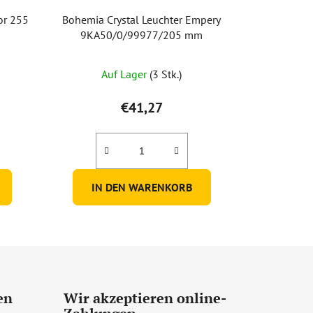
or 255
Bohemia Crystal Leuchter Empery
9KA50/0/99977/205 mm
Die
Auf Lager
(3 Stk.)
durchschnittliche
Produktbewertung
€41,27
ist
3,0
von
5
IN DEN WARENKORB
Sternen.
en
Wir akzeptieren online-