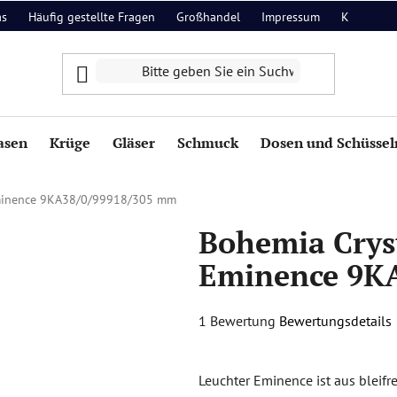
as
Häufig gestellte Fragen
Großhandel
Impressum
Kontakt
asen
Krüge
Gläser
Schmuck
Dosen und Schüssel
Eminence 9KA38/0/99918/305 mm
Bohemia Crys
Eminence 9K
Die
1 Bewertung
Bewertungsdetails
durchschnittliche
Produktbewertung
Leuchter Eminence ist aus bleifr
ist