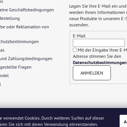
ns
Legen Sie Ihre E-Mail ein und
eine Geschäftsbedingungen
werden Ihnen Informationen 
Bestellung
neue Produkte in unserem E-
zusenden.
be oder Reklamation von
E-Mail
chutzbestimmungen
las
Mit der Eingabe Ihrer E-M
Adresse stimmen Sie den
- und Zahlungsbedingungen
Datenschutzbestimmungen
gestellte Fragen
ANMELDEN
ndel
t
e verwendet Cookies. Durch weiteres Surfen auf dieser
A
ären Sie sich mit deren Verwendung einverstanden.
yar
Język polski
Română
Italiano
Español
Français
Portuguê