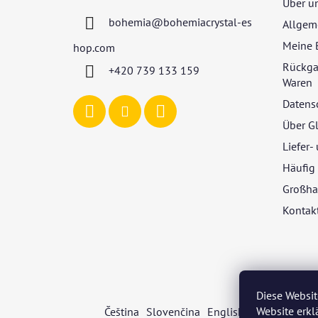
Über u
z
bohemia
@
bohemiacrystal-es
Allgem
e
i
Meine 
hop.com
l
Rückga
+420 739 133 159
e
Waren
Datens
Über G
Liefer
Häufig 
Großha
Kontak
Diese Websit
Website erkl
Čeština
Slovenčina
English
Deutsch
Mag