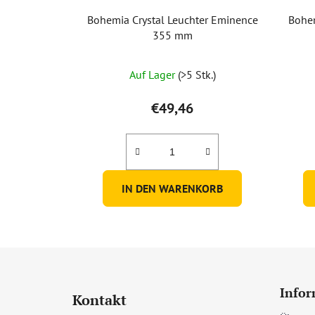
Bohemia Crystal Leuchter Eminence
Bohem
355 mm
Auf Lager
(>5 Stk.)
€49,46
IN DEN WARENKORB
F
u
Infor
Kontakt
ß