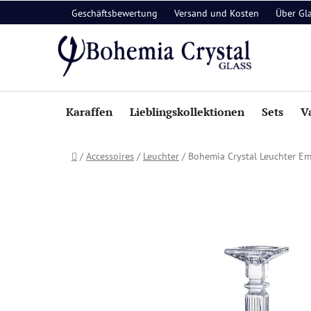
Zum
Geschäftsbewertung
Versand und Kosten
Über Gl
Inhalt
springen
Karaffen
Lieblingskollektionen
Sets
V
Startseite
/
Accessoires
/
Leuchter
/
Bohemia Crystal Leuchter 