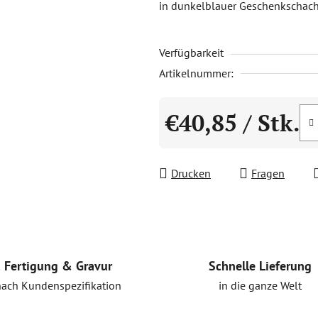
in dunkelblauer Geschenkschach
5,0
von
Verfügbarkeit
5
Sternen.
Artikelnummer:
€40,85
/ Stk.
Verkaufspreis:
Drucken
Fragen
Schnelle Lieferung
Fertigung & Gravur
in die ganze Welt
nach Kundenspezifikation