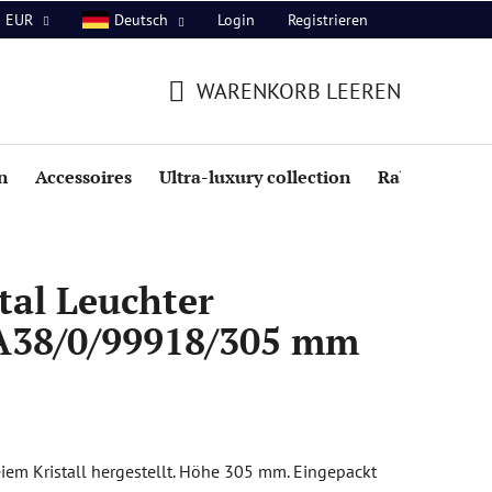
Login
Registrieren
EUR
Deutsch
WARENKORB LEEREN
WARENKORB
n
Accessoires
Ultra-luxury collection
Rabatte
tal Leuchter
A38/0/99918/305 mm
eiem Kristall hergestellt. Höhe 305 mm. Eingepackt