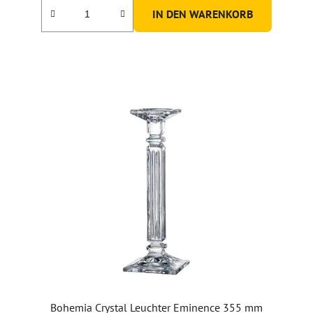
3,0
IN DEN WARENKORB
von
5
Sternen.
Bohemia Crystal Leuchter Eminence 355 mm