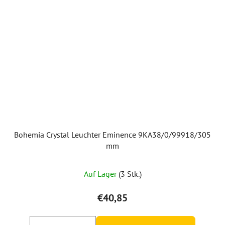
Bohemia Crystal Leuchter Eminence 9KA38/0/99918/305
mm
Die
Auf Lager
(3 Stk.)
durchschnittliche
Produktbewertung
€40,85
ist
5,0