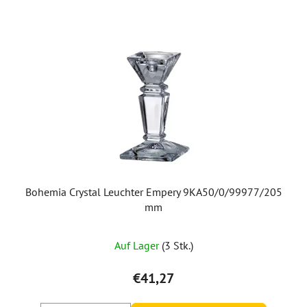
Bohemia Crystal Leuchter Empery 9KA50/0/99977/205
mm
Die
Auf Lager
(3 Stk.)
durchschnittliche
Produktbewertung
€41,27
ist