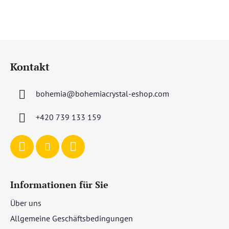
F
u
Kontakt
ß
z
bohemia
@
bohemiacrystal-eshop.com
e
i
+420 739 133 159
l
e
Informationen für Sie
Über uns
Allgemeine Geschäftsbedingungen