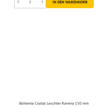
IN DEN WARENKORB
von
5
Sternen.
Bohemia Crystal Leuchter Ravena 150 mm