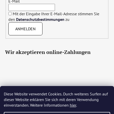
E-Mail
Mit der Eingabe Ihrer E-Mail-Adresse stimmen Sie
den
Datenschutzbestimmungen
zu
ANMELDEN
Wir akzeptieren online-Zahlungen
Diese Website verwendet Cookies. Durch weiteres Surfen auf
Čeština
Slovenčina
English
Deutsch
Magyar
dieser Website erklären Sie sich mit deren Verwendung
Język polski
Română
Italiano
Español
Français
einverstanden. Weitere Informationen
hier
.
Português
Български
Hrvatski
Slovenščina
Srpski
Nederlands
Українська
Ελληνικά
Svenska
Dansk