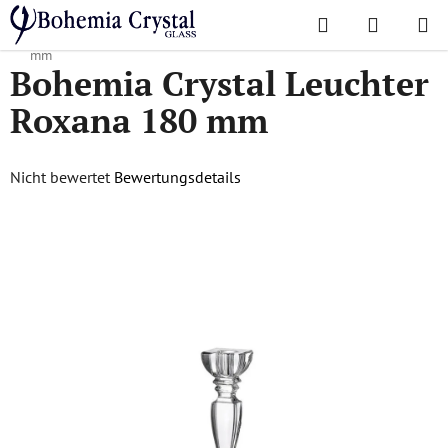
Zum
Suchen
WAREN
Inhalt
Startseite
/
Accessoires
/
Leuchter
/
Bohemia Crystal Leuchter Roxana 180
springen
mm
Bohemia Crystal Leuchter
Roxana 180 mm
Die
Nicht bewertet
Bewertungsdetails
durchschnittliche
Produktbewertung
ist
0,0
von
5
Sternen.