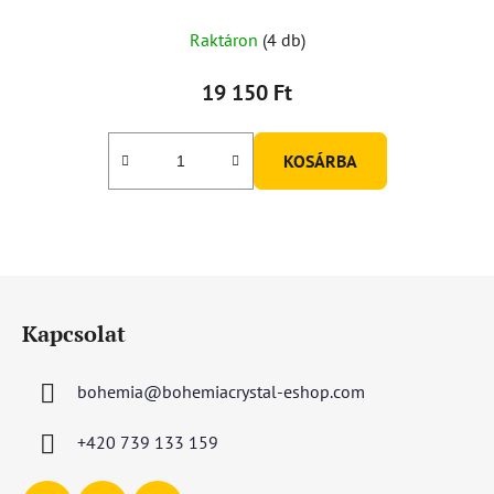
Raktáron
(4 db)
19 150 Ft
KOSÁRBA
L
á
Kapcsolat
b
l
bohemia
@
bohemiacrystal-eshop.com
é
c
+420 739 133 159