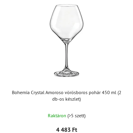
Bohemia Crystal Amoroso vörösboros pohár 450 ml (2
db-os készlet)
Raktáron
(>5 szett)
4 483 Ft