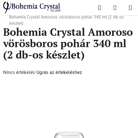
Ugrás
Keresés
KOSÁR
a
Kezdőlap
/
Népszerű kollekciók
/
Karácsonyi ajánlat
/
Karácsonyi áruk
/
fő
Bohemia Crystal Amoroso vörösboros pohár 340 ml (2 db-os
tartalomhoz
készlet)
Bohemia Crystal Amoroso
vörösboros pohár 340 ml
(2 db-os készlet)
A
Nincs értékelés
Ugrás az értékeléshez
termék
átlagos
értékelése
5-
ből
0,0
csillag.