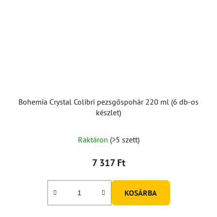
Bohemia Crystal Colibri pezsgőspohár 220 ml (6 db-os
készlet)
Raktáron
(>5 szett)
7 317 Ft
KOSÁRBA