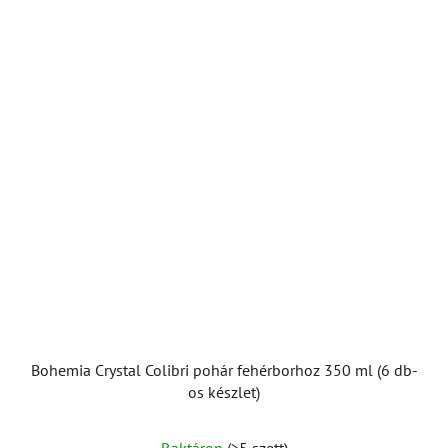
Bohemia Crystal Colibri pohár fehérborhoz 350 ml (6 db-
os készlet)
Raktáron
(>5 szett)