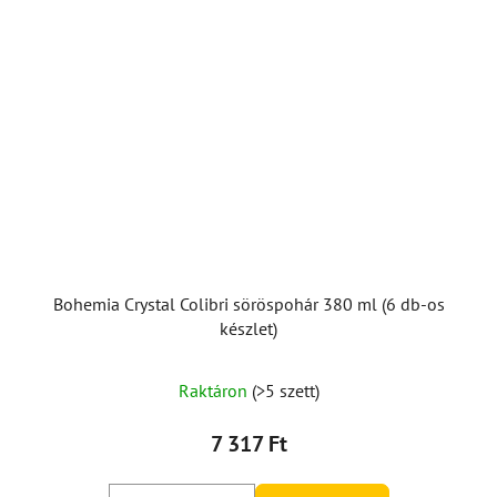
Bohemia Crystal Colibri söröspohár 380 ml (6 db-os
készlet)
Raktáron
(>5 szett)
7 317 Ft