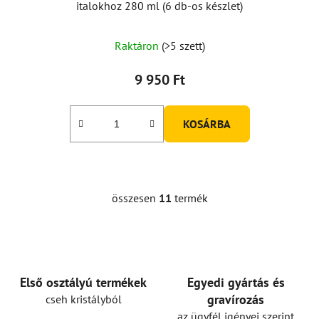
italokhoz 280 ml (6 db-os készlet)
Raktáron
(>5 szett)
9 950 Ft
KOSÁRBA
összesen
11
termék
L
i
s
t
a
i
Első osztályú termékek
Egyedi gyártás és
r
gravírozás
cseh kristályból
á
az ügyfél igényei szerint