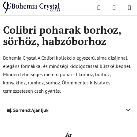
Ugrás
Keresés
KOSÁR
a
Kezdőlap
/
Népszerű kollekciók
/
Kolibri
fő
tartalomhoz
Colibri poharak borhoz,
sörhöz, habzóborhoz
Bohemia Crystal A Colibri kollekció egyszerű, sima dizájnnal,
elegáns formákkal és minőségi kidolgozással büszkélkedhet.
Minden lehetséges méretű pohár - likőrhöz, borhoz,
konyakhoz, rumhoz, sörhöz. Ólommentes kristály és
természetesen cseh gyártás.
T
Sorrend:
Ajánljuk
e
r
m
Ár