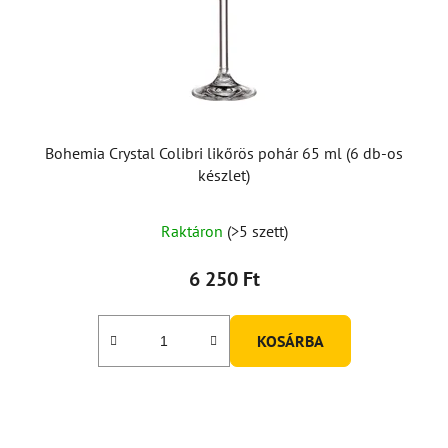
k
l
i
s
t
á
Bohemia Crystal Colibri likőrös pohár 65 ml (6 db-os
j
készlet)
a
Raktáron
(>5 szett)
6 250 Ft
KOSÁRBA