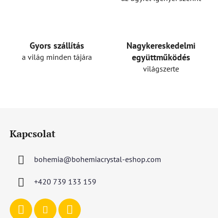
n
y
í
t
Gyors szállítás
Nagykereskedelmi
á
együttműködés
a világ minden tájára
s
világszerte
e
l
e
m
L
e
á
i
Kapcsolat
b
l
bohemia
@
bohemiacrystal-eshop.com
é
c
+420 739 133 159