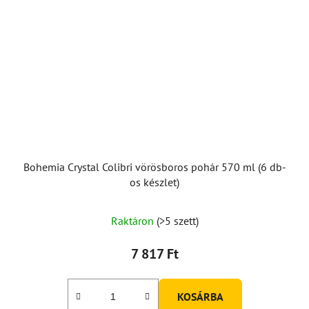
Bohemia Crystal Colibri vörösboros pohár 570 ml (6 db-
os készlet)
Raktáron
(>5 szett)
7 817 Ft
KOSÁRBA