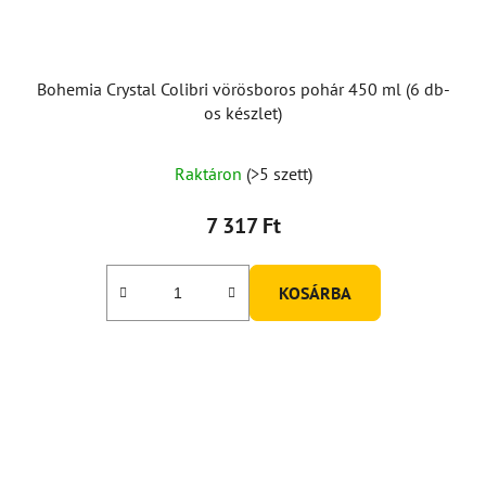
Bohemia Crystal Colibri vörösboros pohár 450 ml (6 db-
os készlet)
A
Raktáron
(>5 szett)
termék
átlagos
7 317 Ft
értékelése
5-
KOSÁRBA
ből
5,0
csillag.