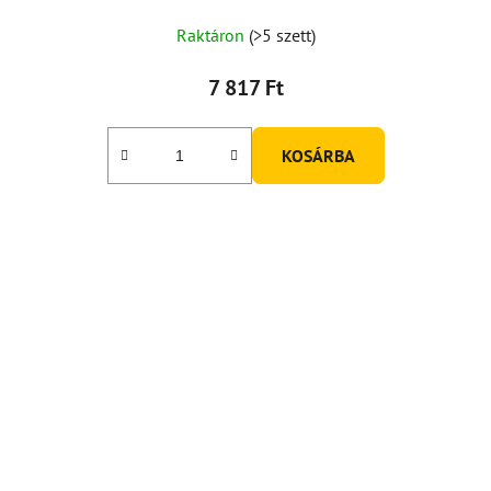
Raktáron
(>5 szett)
7 817 Ft
KOSÁRBA