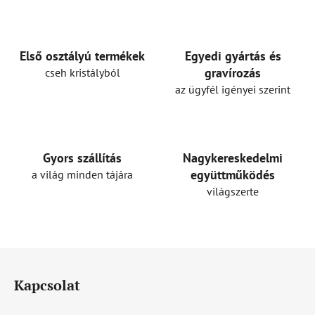
s
t
a
i
Első osztályú termékek
Egyedi gyártás és
r
gravírozás
cseh kristályból
á
az ügyfél igényei szerint
n
y
í
t
Gyors szállítás
Nagykereskedelmi
á
együttműködés
a világ minden tájára
s
világszerte
e
l
e
m
L
e
á
i
Kapcsolat
b
l