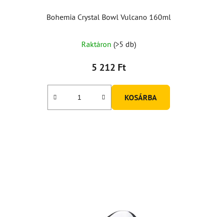
t
á
Bohemia Crystal Bowl Vulcano 160ml
j
a
Raktáron
(>5 db)
5 212 Ft
KOSÁRBA