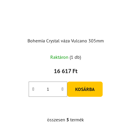
Bohemia Crystal váza Vulcano 305mm
Raktáron
(1 db)
16 617 Ft
KOSÁRBA
összesen
5
termék
L
i