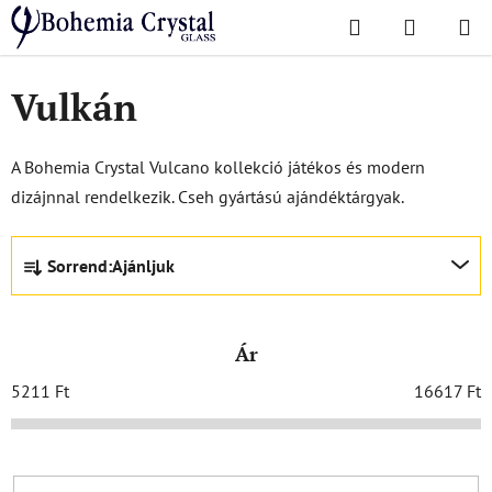
Ugrás
Keresés
KOSÁR
a
Kezdőlap
/
Népszerű kollekciók
/
Vulkán
fő
tartalomhoz
Vulkán
A Bohemia Crystal Vulcano kollekció játékos és modern
dizájnnal rendelkezik. Cseh gyártású ajándéktárgyak.
T
Sorrend:
Ajánljuk
e
r
m
Ár
é
k
5211
Ft
16617
Ft
e
k
r