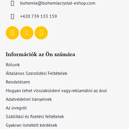
bohemia
@
bohemiacrystal-eshop.com
é
c
+420 739 133 159
Információk az Ön számára
Rólunk
Általános Szerződési Feltételek
Rendelésem
Hogyan lehet visszaküldeni vagy reklamálni az árut
Adatvédelmi irányelvek
Az üvegről
Szállítási és fizetési feltételek
Gyakran ismételt kérdések