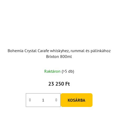
Bohemia Crystal Carafe whiskyhez, rummal és pálinkához
Brixton 800ml
A
Raktáron
(>5 db)
termék
átlagos
23 250 Ft
értékelése
5-
KOSÁRBA
ből
5,0
csillag.