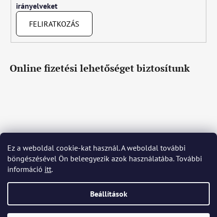
irányelveket
FELIRATKOZÁS
Online fizetési lehetőséget biztosítunk
Ez a weboldal cookie-kat használ. A weboldal további
Čeština
Slovenčina
English
Deutsch
Magyar
böngészésével Ön beleegyezik azok használatába. További
Język polski
Română
Italiano
Español
Français
információ
itt
.
Português
Български
Hrvatski
Slovenščina
Srpski
Nederlands
Українська
Ελληνικά
Svenska
Dansk
Beállítások
Shoptet készítette