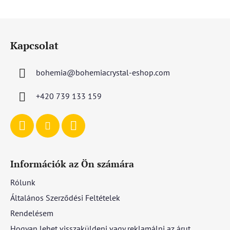
L
á
Kapcsolat
b
l
bohemia
@
bohemiacrystal-eshop.com
é
c
+420 739 133 159
Információk az Ön számára
Rólunk
Általános Szerződési Feltételek
Rendelésem
Hogyan lehet visszaküldeni vagy reklamálni az árut