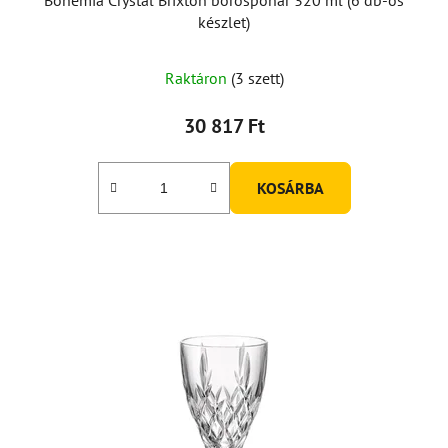
készlet)
Raktáron
(3 szett)
30 817 Ft
KOSÁRBA