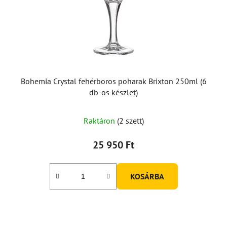
Bohemia Crystal fehérboros poharak Brixton 250ml (6
db-os készlet)
A
Raktáron
(2 szett)
termék
átlagos
25 950 Ft
értékelése
5-
KOSÁRBA
ből
3,0
csillag.