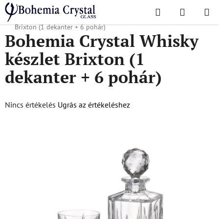
Ugrás
Keresés
KOSÁR
a
Kezdőlap
/
Népszerű kollekciók
/
Brixton
/
Bohemia Crystal Whisky készlet
fő
Brixton (1 dekanter + 6 pohár)
Bohemia Crystal Whisky
tartalomhoz
készlet Brixton (1
dekanter + 6 pohár)
A
Nincs értékelés
Ugrás az értékeléshez
termék
átlagos
értékelése
5-
ből
0,0
csillag.