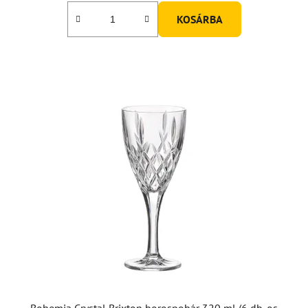
KOSÁRBA
Bohemia Crystal Brixton borospohár 320 ml (6 db-os