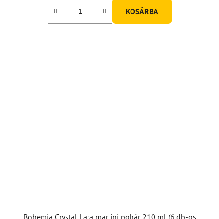
KOSÁRBA
Bohemia Crystal Lara martini pohár 210 ml (6 db-os