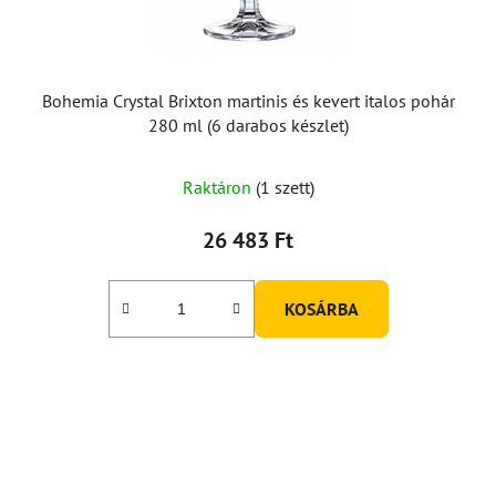
i
s
t
á
Bohemia Crystal Brixton martinis és kevert italos pohár
j
280 ml (6 darabos készlet)
a
Raktáron
(1 szett)
26 483 Ft
KOSÁRBA