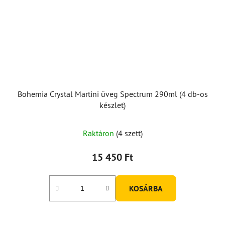
Bohemia Crystal Martini üveg Spectrum 290ml (4 db-os
készlet)
A
Raktáron
(4 szett)
termék
átlagos
15 450 Ft
értékelése
5-
KOSÁRBA
ből
5,0
csillag.