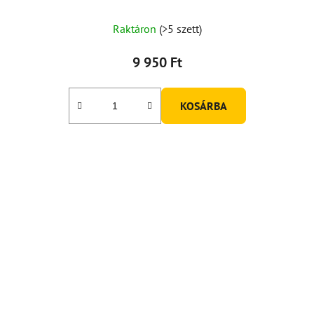
Raktáron
(>5 szett)
9 950 Ft
KOSÁRBA