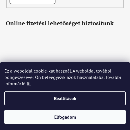
Online fizetési lehetőséget biztosítunk
Ez a weboldal cookie-kat használ. A weboldal további
Čeština
Slovenčina
English
Deutsch
Magyar
böngészésével Ön beleegyezik azok használatába. További
Język polski
Română
Italiano
Español
Français
információ
itt
.
Português
Български
Hrvatski
Slovenščina
Srpski
Nederlands
Українська
Ελληνικά
Svenska
Dansk
Beállítások
Shoptet készítette
Elfogadom
Copyright 2026
Bohemia Crystal Glass
. Minden jog
fenntartva.