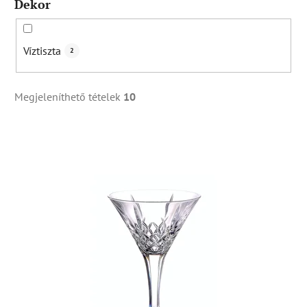
Dekor
Víztiszta
2
Megjeleníthető tételek
10
T
e
r
m
é
k
e
k
l