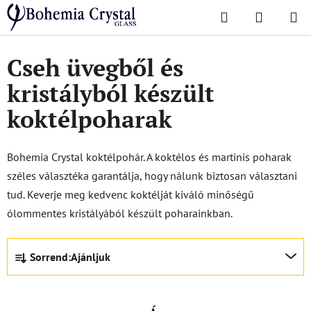
Ugrás
Keresés
KOSÁR
a
Kezdőlap
/
Poharak
/
Koktélos poharak
fő
tartalomhoz
Cseh üvegből és
kristályból készült
koktélpoharak
Bohemia Crystal koktélpohár. A koktélos és martinis poharak
széles választéka garantálja, hogy nálunk biztosan választani
tud. Keverje meg kedvenc koktélját kiváló minőségű
ólommentes kristályából készült poharainkban.
T
Sorrend:
Ajánljuk
e
r
m