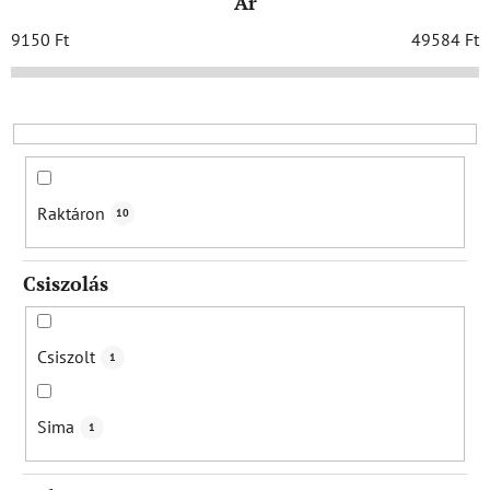
Ár
é
k
9150
Ft
49584
Ft
e
k
r
e
n
d
Raktáron
10
e
z
Csiszolás
é
s
e
Csiszolt
1
Sima
1