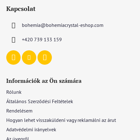
á
i
Kapcsolat
b
l
bohemia
@
bohemiacrystal-eshop.com
é
c
+420 739 133 159
Információk az Ön számára
Rólunk
Általános Szerződési Feltételek
Rendelésem
Hogyan lehet visszaküldeni vagy reklamálni az árut
Adatvédelmi irányelvek
Az üvegről