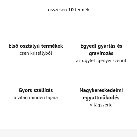
összesen
10
termék
L
i
s
t
a
i
Első osztályú termékek
Egyedi gyártás és
r
gravírozás
cseh kristályból
á
az ügyfél igényei szerint
n
y
í
t
Gyors szállítás
Nagykereskedelmi
á
együttműködés
a világ minden tájára
s
világszerte
e
l
e
m
L
e