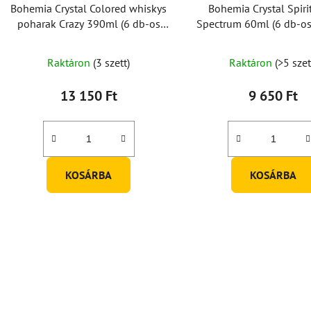
Bohemia Crystal Colored whiskys
Bohemia Crystal Spiri
poharak Crazy 390ml (6 db-os
Spectrum 60ml (6 db-os 
készlet)
A
A
Raktáron
(3 szett)
Raktáron
(>5 szet
termék
termék
átlagos
átlagos
13 150 Ft
9 650 Ft
értékelése
értékel
5-
5-
ből
ből
5,0
5,0
KOSÁRBA
KOSÁRBA
csillag.
csillag.