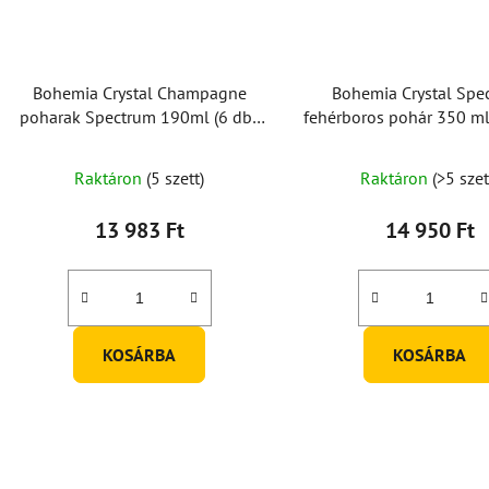
Bohemia Crystal Champagne
Bohemia Crystal Spe
poharak Spectrum 190ml (6 db-
fehérboros pohár 350 ml
os készlet)
készlet)
Raktáron
(5 szett)
Raktáron
(>5 szet
13 983 Ft
14 950 Ft
KOSÁRBA
KOSÁRBA