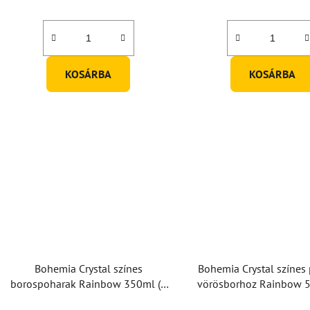
j
a
KOSÁRBA
KOSÁRBA
Bohemia Crystal színes
Bohemia Crystal színes
borospoharak Rainbow 350ml (6
vörösborhoz Rainbow 
db-os készlet)
db-os készlet)