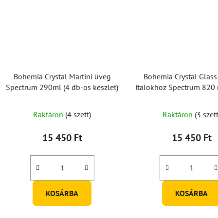
Bohemia Crystal Martini üveg
Bohemia Crystal Glass
Spectrum 290ml (4 db-os készlet)
italokhoz Spectrum 820 
os készlet)
A
Raktáron
(4 szett)
Raktáron
(3 szett
termék
átlagos
15 450 Ft
15 450 Ft
értékelése
5-
ből
5,0
KOSÁRBA
KOSÁRBA
csillag.