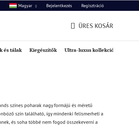
Bejelentkezés
Regisztráció
Magyar
unk
Kapcsolat
ÜRES KOSÁR
KOSÁR
 és tálak
Kiegészítők
Ultra-luxus kollekció
Kedve
lands színes poharak nagy formájú és méretű
böző szín található, így mindenki felismerheti a
mnek, és soha többé nem fogod összekeverni a