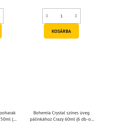
KOSÁRBA
 poharak
Bohemia Crystal színes üveg
550ml (6
pálinkához Crazy 60ml (6 db-os
készlet)