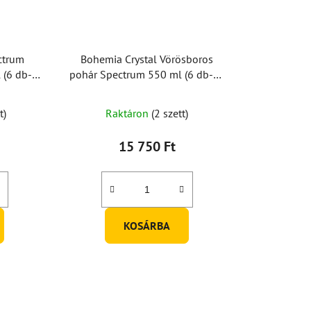
ctrum
Bohemia Crystal Vörösboros
 (6 db-os
pohár Spectrum 550 ml (6 db-os
készlet)
A
t)
Raktáron
(2 szett)
termék
átlagos
15 750 Ft
értékelése
5-
ből
5,0
KOSÁRBA
csillag.