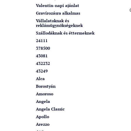
k
a
Valentin-napi ajánlat
n
Gravírozásra alkalmas
e
Vállalatoknak és
reklámügynökségeknek
l
Szállodáknak és éttermeknek
24111
378500
43081
432232
43249
Alca
Borostyán
Amoroso
Angela
Angela Classic
Apollo
Arezzo