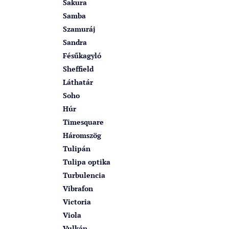
Sakura
Samba
Szamuráj
Sandra
Fésűkagyló
Sheffield
Láthatár
Soho
Húr
Timesquare
Háromszög
Tulipán
Tulipa optika
Turbulencia
Vibrafon
Victoria
Viola
Vulkán