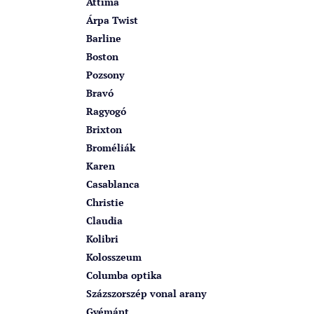
Attima
Árpa Twist
Barline
Boston
Pozsony
Bravó
Ragyogó
Brixton
Broméliák
Karen
Casablanca
Christie
Claudia
Kolibri
Kolosszeum
Columba optika
Százszorszép vonal arany
Gyémánt