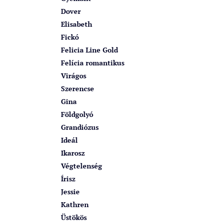
Dover
Elisabeth
Fickó
Felicia Line Gold
Felícia romantikus
Virágos
Szerencse
Gina
Földgolyó
Grandiózus
Ideál
Ikarosz
Végtelenség
Írisz
Jessie
Kathren
Üstökös