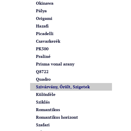
Okinawa
Pálya
Origami
Hazafi
Picadelli
Csavarkerék
PK500
Praliné
Prisma vonal arany
Q8722
Quadro
Szivárvány, Őrült, Szigetek
Különféle
Sziklás
Romantikus
Romantikus horizont
Szafari