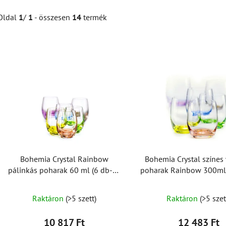
Oldal
1
/
1
- összesen
14
termék
T
e
r
m
é
k
e
k
Bohemia Crystal Rainbow
Bohemia Crystal színes
l
pálinkás poharak 60 ml (6 db-os
poharak Rainbow 300ml 
i
készlet)
készlet)
s
Raktáron
(>5 szett)
Raktáron
(>5 szet
t
á
10 817 Ft
12 483 Ft