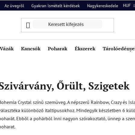
HUF
Az üvegről
Gyakran ismételt kérdések
Nagykereskedelem
Ról
Vázák
Kancsók
Poharak
Ékszerek
Tárolóedények
Szivárvány, Őrült, Szigetek
Bohemia Crystal színű szemüveg. A népszerű Rainbow, Crazy és Is
választéka különböző italtípusokhoz. Mindegyik készletben 6 külön
poharát. Ebből a pohárból inni nagyon szórakoztató, ünnep a sze
poharat.