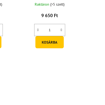
t)
Raktáron
(>5 szett)
9 650 Ft
ése
KOSÁRBA