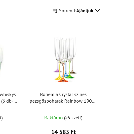
T
Sorrend:
Ajánljuk
e
r
m
é
k
e
k
r
e
n
d
 whiskys
Bohemia Crystal színes
e
(6 db-os
pezsgőspoharak Rainbow 190ml
z
(6 db-os készlet)
é
t)
Raktáron
(>5 szett)
s
e
14 583 Ft