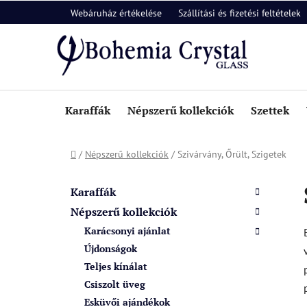
Ugrás
Webáruház értékelése
Szállítási és fizetési feltételek
a
fő
tartalomhoz
Karaffák
Népszerű kollekciók
Szettek
Kezdőlap
/
Népszerű kollekciók
/
Szivárvány, Őrült, Szigetek
O
K
Kategóriák
a
l
átugrása
Karaffák
t
d
Népszerű kollekciók
e
a
Karácsonyi ajánlat
g
l
ó
Újdonságok
s
r
Teljes kínálat
i
ó
Csiszolt üveg
á
p
Esküvői ajándékok