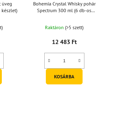
t üveg
Bohemia Crystal Whisky pohár
készlet)
Spectrum 300 ml (6 db-os
készlet)
t)
Raktáron
(>5 szett)
12 483 Ft
ése
KOSÁRBA