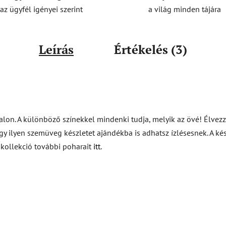
a világ minden tájára
az ügyfél igényei szerint
Leírás
Értékelés (3)
lon. A különböző színekkel mindenki tudja, melyik az övé! Élvezz
y ilyen szemüveg készletet ajándékba is adhatsz ízlésesnek. A kés
w kollekció további poharait
itt
.