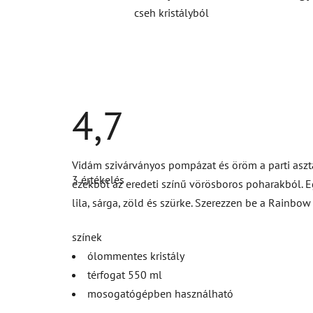
cseh kristályból
4,7
A
Vidám szivárványos pompázat és öröm a parti aszta
termék
3 értékelés
átlagos
ezekből az eredeti színű vörösboros poharakból. Eg
értékelése
lila, sárga, zöld és szürke. Szerezzen be a Rainbo
5-
ből
4,7
színek
csillag.
ólommentes kristály
térfogat 550 ml
mosogatógépben használható