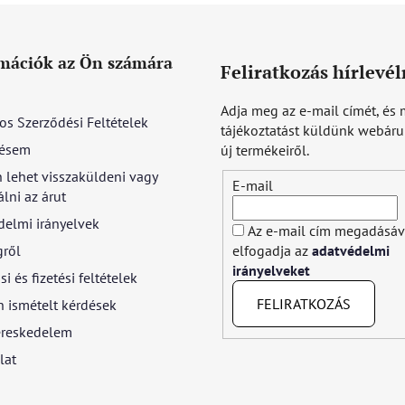
mációk az Ön számára
Feliratkozás hírlevél
Adja meg az e-mail címét, és 
os Szerződési Feltételek
tájékoztatást küldünk webár
ésem
új termékeiről.
 lehet visszaküldeni vagy
E-mail
lni az árut
delmi irányelvek
Az e-mail cím megadásáv
gről
elfogadja az
adatvédelmi
irányelveket
si és fizetési feltételek
FELIRATKOZÁS
 ismételt kérdések
reskedelem
lat