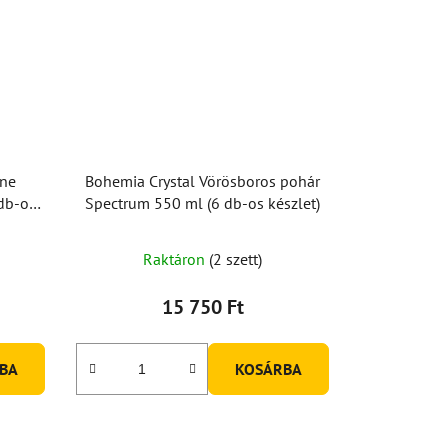
gne
Bohemia Crystal Vörösboros pohár
db-os
Spectrum 550 ml (6 db-os készlet)
A
Raktáron
(2 szett)
termék
átlagos
15 750 Ft
értékelése
5-
BA
KOSÁRBA
ből
5,0
csillag.