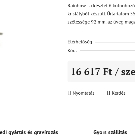
átlagos
Rainbow - a készlet 6 különböző
értékelése
kristályból
készült. Űrtartalom 
5-
szélessége 92 mm, az üveg mag
ből
4,7
Elérhetőség
csillag.
Kód:
16 617 Ft
/ sz
Egységár:
Nyomtatás
Kérdés
Gyors szállítás
edi gyártás és gravírozás