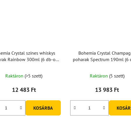
emia Crystal színes whiskys
Bohemia Crystal Champa
rak Rainbow 300ml (6 db-os
poharak Spectrum 190ml (6 
készlet)
készlet)
Raktáron
(>5 szett)
Raktáron
(5 szett)
12 483 Ft
13 983 Ft
KOSÁRBA
KOSÁR