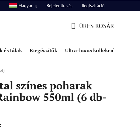
Bejelentkezés
Regisztráció
Magyar
unk
Kapcsolat
ÜRES KOSÁR
KOSÁR
 és tálak
Kiegészítők
Ultra-luxus kollekció
Kedve
et)
tal színes poharak
Rainbow 550ml (6 db-
z