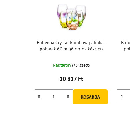
Bohemia Crystal Rainbow pálinkás
Bohe
poharak 60 ml (6 db-os készlet)
po
Raktáron
(>5 szett)
10 817 Ft
KOSÁRBA