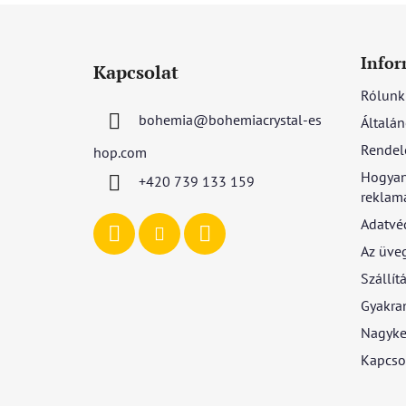
L
á
Infor
Kapcsolat
b
Rólunk
l
bohemia
@
bohemiacrystal-es
Általán
é
c
Rendel
hop.com
Hogyan
+420 739 133 159
reklamá
Adatvé
Az üve
Szállítá
Gyakran
Nagyke
Kapcso