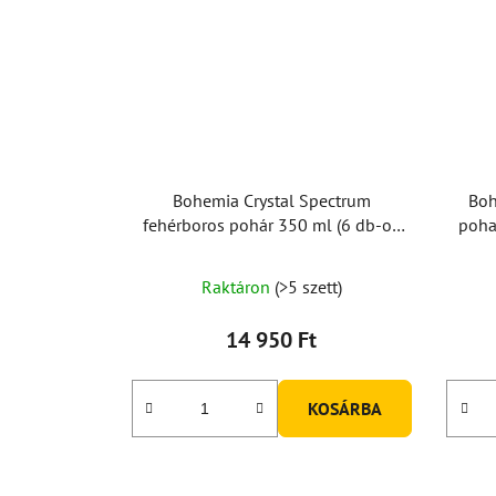
Bohemia Crystal Spectrum
Boh
fehérboros pohár 350 ml (6 db-os
poha
készlet)
Raktáron
(>5 szett)
14 950 Ft
KOSÁRBA