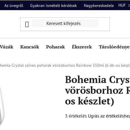
HUF
Az üvegről
Gyakran ismételt kérdések
Nagykereskedelem
Ról
Vázák
Kancsók
Poharak
Ékszerek
Tárolóedények
hemia Crystal színes poharak vörösborhoz Rainbow 550ml (6 db-os készl
Bohemia Crys
vörösborhoz 
os készlet)
A
3 értékelés
Ugrás az értékeléshe
termék