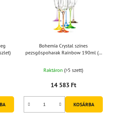
veg
Bohemia Crystal színes
zlet)
pezsgőspoharak Rainbow 190ml (6
db-os készlet)
Raktáron
(>5 szett)
14 583 Ft
BA
KOSÁRBA