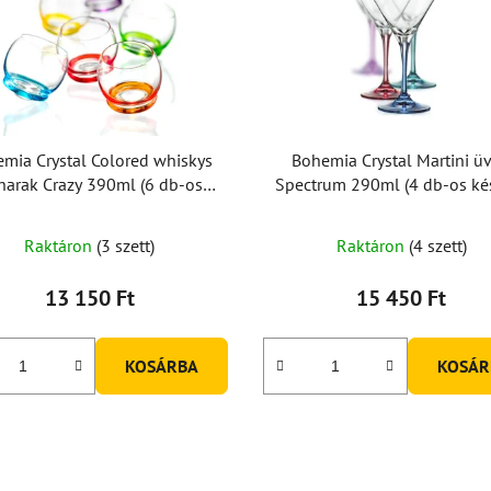
mia Crystal Colored whiskys
Bohemia Crystal Martini ü
harak Crazy 390ml (6 db-os
Spectrum 290ml (4 db-os kés
készlet)
A
A
Raktáron
(3 szett)
Raktáron
(4 szett)
termék
termék
átlagos
átlagos
13 150 Ft
15 450 Ft
értékelése
értékelése
5-
5-
KOSÁRBA
KOSÁR
ből
ből
5,0
5,0
csillag.
csillag.