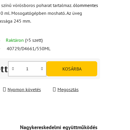
 színű vörösboros poharat tartalmaz.
ólommentes
550 ml. Mosogatógépben mosható. Az üveg
assága 245 mm.
Raktáron
(>5 szett)
40729/D4661/550ML
ett
KOSÁRBA
Nyomon követés
Megosztás
Nagykereskedelmi együttműködés