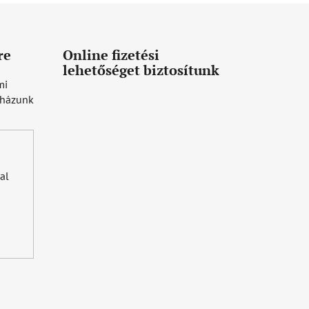
re
Online fizetési
lehetőséget biztosítunk
mi
uházunk
al