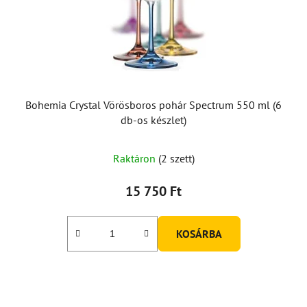
Bohemia Crystal Vörösboros pohár Spectrum 550 ml (6
db-os készlet)
A
Raktáron
(2 szett)
termék
átlagos
15 750 Ft
értékelése
5-
KOSÁRBA
ből
5,0
csillag.