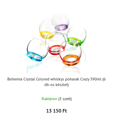
Bohemia Crystal Colored whiskys poharak Crazy 390ml (6
db-os készlet)
A
Raktáron
(3 szett)
termék
átlagos
13 150 Ft