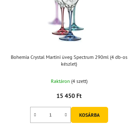
Bohemia Crystal Martini üveg Spectrum 290ml (4 db-os
készlet)
A
Raktáron
(4 szett)
termék
átlagos
15 450 Ft
értékelése
5-
KOSÁRBA
ből
5,0
csillag.