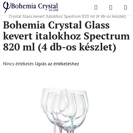
Ugrás
Keresés
KOSÁR
a
Kezdőlap
/
Népszerű kollekciók
/
Szivárvány, Őrült, Szigetek
/
Bohemia
fő
Crystal Glass kevert italokhoz Spectrum 820 ml (4 db-os készlet)
Bohemia Crystal Glass
tartalomhoz
kevert italokhoz Spectrum
820 ml (4 db-os készlet)
A
Nincs értékelés
Ugrás az értékeléshez
termék
átlagos
értékelése
5-
ből
0,0
csillag.