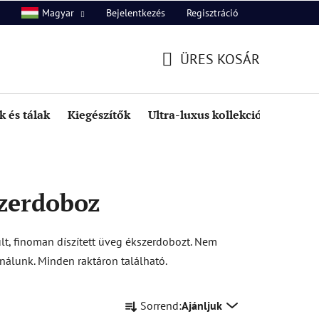
Bejelentkezés
Regisztráció
Magyar
unk
Kapcsolat
ÜRES KOSÁR
KOSÁR
 és tálak
Kiegészítők
Ultra-luxus kollekció
Kedve
szerdoboz
lt, finoman díszített üveg ékszerdobozt. Nem
álunk. Minden raktáron található.
T
Sorrend:
Ajánljuk
e