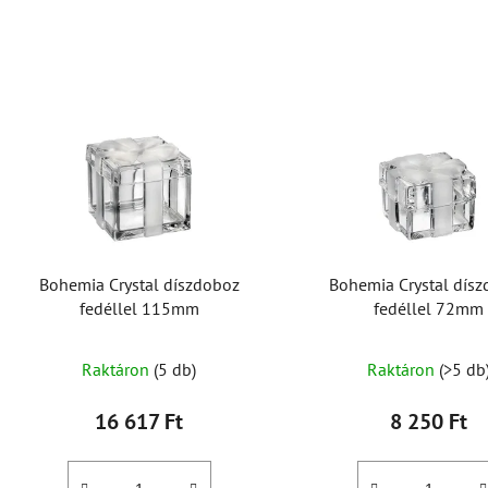
T
e
r
m
é
k
e
k
Bohemia Crystal díszdoboz
Bohemia Crystal dís
l
fedéllel 115mm
fedéllel 72mm
i
s
Raktáron
(5 db)
Raktáron
(>5 db
t
á
16 617 Ft
8 250 Ft
j
a