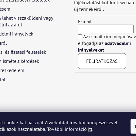
tájékoztatást küldünk webár
ésem
új termékeiről.
 lehet visszaküldeni vagy
E-mail
lni az árut
delmi irányelvek
Az e-mail cím megadásáv
gről
elfogadja az
adatvédelmi
irányelveket
si és fizetési feltételek
FELIRATKOZÁS
 ismételt kérdések
reskedelem
lat
l cookie-kat használ. A weboldal további böngészésével
yar
Język polski
Română
Italiano
Español
Français
Portuguê
ik azok használatába. További információ
itt
.
Nederlands
Українська
Ελληνικά
Svenska
Dansk