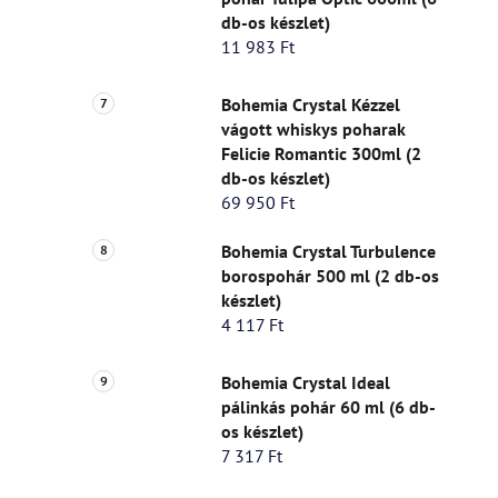
db-os készlet)
11 983 Ft
Bohemia Crystal Kézzel
vágott whiskys poharak
Felicie Romantic 300ml (2
db-os készlet)
69 950 Ft
Bohemia Crystal Turbulence
borospohár 500 ml (2 db-os
készlet)
4 117 Ft
Bohemia Crystal Ideal
pálinkás pohár 60 ml (6 db-
os készlet)
7 317 Ft