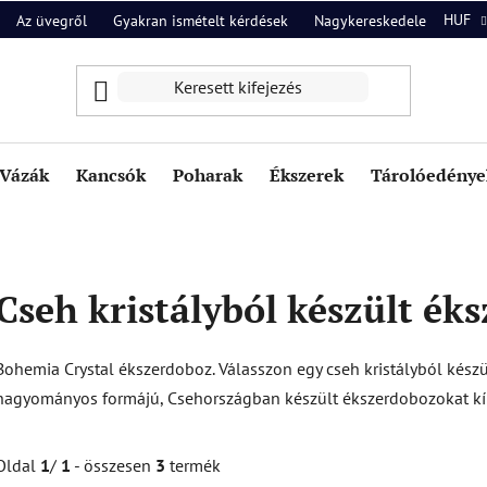
HUF
Az üvegről
Gyakran ismételt kérdések
Nagykereskedelem
Ról
Vázák
Kancsók
Poharak
Ékszerek
Tárolóedények
Cseh kristályból készült ék
Bohemia Crystal ékszerdoboz. Válasszon egy cseh kristályból készü
hagyományos formájú, Csehországban készült ékszerdobozokat kín
Oldal
1
/
1
- összesen
3
termék