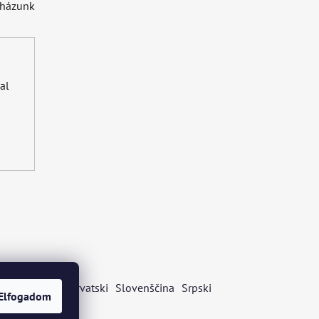
uházunk
al
s
Български
Hrvatski
Slovenščina
Srpski
Elfogadom