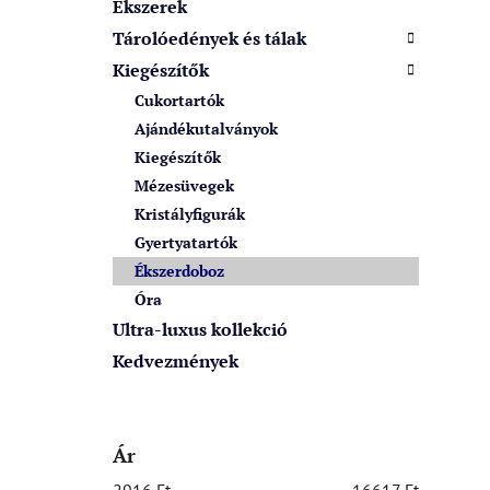
k
Ékszerek
a
Tárolóedények és tálak
n
Kiegészítők
e
l
Cukortartók
Ajándékutalványok
Kiegészítők
Mézesüvegek
Kristályfigurák
Gyertyatartók
Ékszerdoboz
Óra
Ultra-luxus kollekció
Kedvezmények
Ár
2916
Ft
16617
Ft