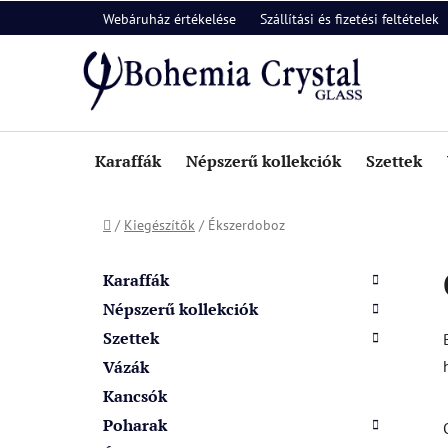
Ugrás
Webáruház értékelése
Szállítási és fizetési feltételek
a
fő
tartalomhoz
Karaffák
Népszerű kollekciók
Szettek
Kezdőlap
/
Kiegészítők
/
Ékszerdoboz
O
K
Kategóriák
a
l
átugrása
Karaffák
t
d
Népszerű kollekciók
e
a
Szettek
g
l
ó
Vázák
s
r
Kancsók
i
ó
Poharak
á
p