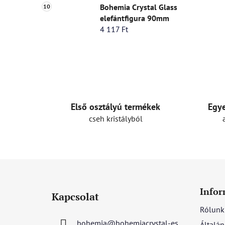
Bohemia Crystal Glass
elefántfigura 90mm
4 117 Ft
Első osztályú termékek
Egye
cseh kristályból
L
á
Infor
Kapcsolat
b
Rólunk
l
bohemia
@
bohemiacrystal-es
Általán