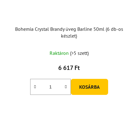
Bohemia Crystal Brandy üveg Barline 50ml (6 db-os
készlet)
Raktáron
(>5 szett)
6 617 Ft
KOSÁRBA