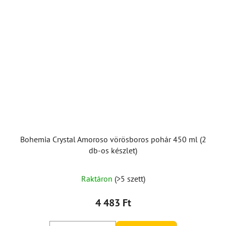
Bohemia Crystal Amoroso vörösboros pohár 450 ml (2
db-os készlet)
Raktáron
(>5 szett)
4 483 Ft