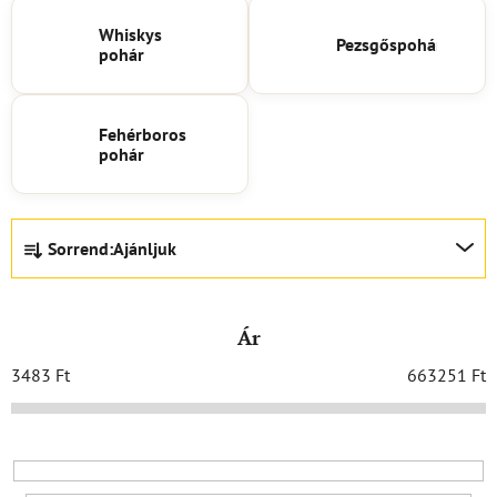
Whiskys
Pezsgőspohár
pohár
Fehérboros
pohár
T
Sorrend:
Ajánljuk
e
r
m
Ár
é
k
3483
Ft
663251
Ft
e
k
r
e