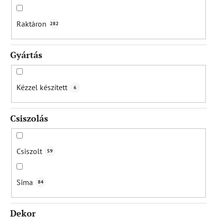
n
d
Raktáron
282
e
z
Gyártás
é
s
e
Kézzel készített
6
Csiszolás
Csiszolt
59
Sima
84
Dekor