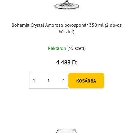
i
s
t
á
Bohemia Crystal Amoroso borospohár 350 ml (2 db-os
j
készlet)
a
Raktáron
(>5 szett)
4 483 Ft
KOSÁRBA