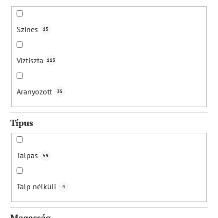
Színes
15
Víztiszta
113
Aranyozott
35
Típus
Talpas
59
Talp nélküli
4
Magasság