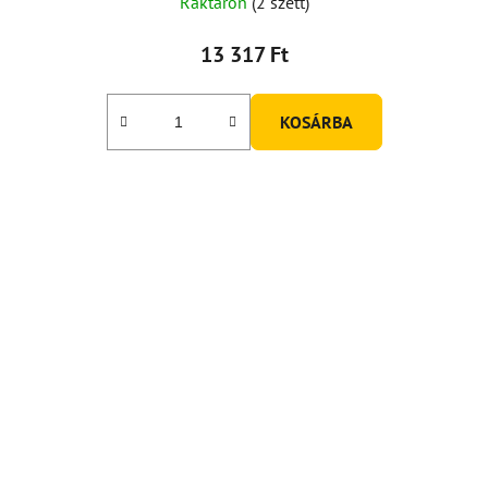
Raktáron
(2 szett)
13 317 Ft
KOSÁRBA