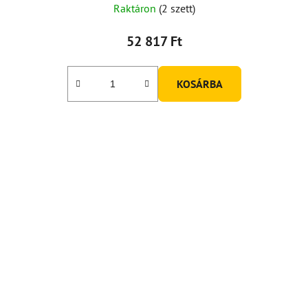
Raktáron
(2 szett)
52 817 Ft
KOSÁRBA