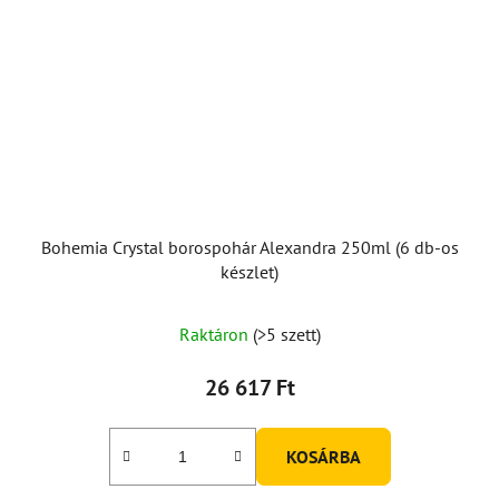
Bohemia Crystal borospohár Alexandra 250ml (6 db-os
készlet)
Raktáron
(>5 szett)
26 617 Ft
KOSÁRBA