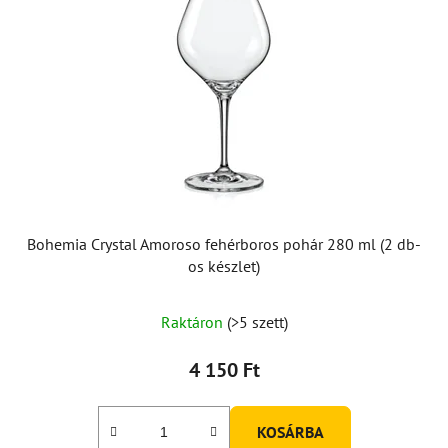
Bohemia Crystal Amoroso fehérboros pohár 280 ml (2 db-
os készlet)
A
Raktáron
(>5 szett)
termék
átlagos
4 150 Ft
értékelése
5-
KOSÁRBA
ből