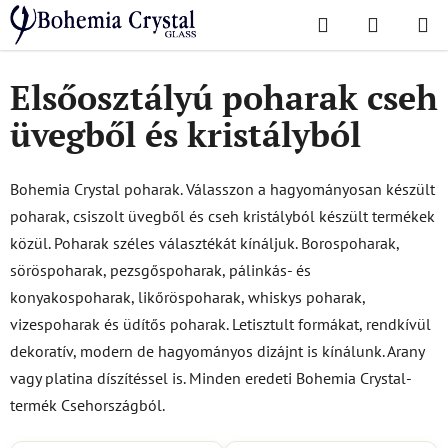
Ugrás
Keresés
KOSÁR
a
Kezdőlap
/
Poharak
fő
tartalomhoz
Elsőosztályú poharak cseh
üvegből és kristályból
Bohemia Crystal poharak. Válasszon a hagyományosan készült
poharak, csiszolt üvegből és cseh kristályból készült termékek
közül. Poharak széles választékát kínáljuk. Borospoharak,
söröspoharak, pezsgőspoharak, pálinkás- és
konyakospoharak, likőröspoharak, whiskys poharak,
vizespoharak és üdítős poharak. Letisztult formákat, rendkívül
dekoratív, modern de hagyományos dizájnt is kínálunk. Arany
vagy platina díszítéssel is. Minden eredeti Bohemia Crystal-
termék Csehországból.