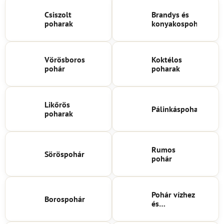
Csiszolt
Brandys és
poharak
konyakospoharak
Vörösboros
Koktélos
pohár
poharak
Likőrös
Pálinkáspoharak
poharak
Rumos
Söröspohár
pohár
Pohár vízhez
Borospohár
és
üdítőitalokhoz