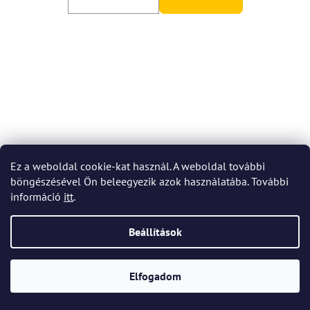
Ez a weboldal cookie-kat használ. A weboldal további
böngészésével Ön beleegyezik azok használatába. További
információ
itt
.
Beállítások
Elfogadom
Bohemia Crystal Brandy üveg Quadro 50ml (6 db-os
készlet)