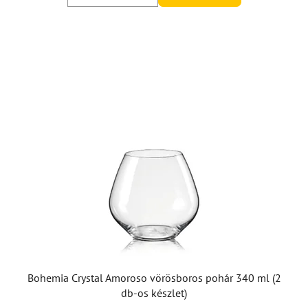
5,0
csillag.
Bohemia Crystal Amoroso vörösboros pohár 340 ml (2
db-os készlet)