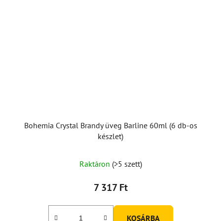
Bohemia Crystal Brandy üveg Barline 60ml (6 db-os
készlet)
Raktáron
(>5 szett)
7 317 Ft
KOSÁRBA