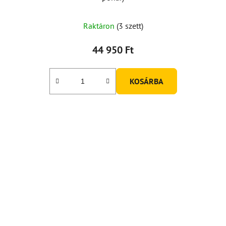
Raktáron
(3 szett)
44 950 Ft
KOSÁRBA