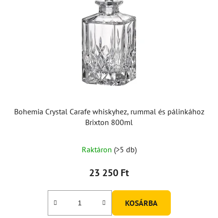
Bohemia Crystal Carafe whiskyhez, rummal és pálinkához
Brixton 800ml
A
Raktáron
(>5 db)
termék
átlagos
23 250 Ft
értékelése
5-
KOSÁRBA
ből