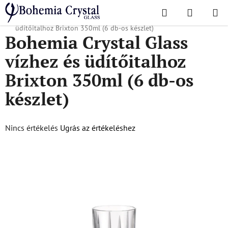
Ugrás
Keresés
KOSÁR
a
Kezdőlap
/
Népszerű kollekciók
/
Brixton
/
Bohemia Crystal Glass vízhez és
fő
üdítőitalhoz Brixton 350ml (6 db-os készlet)
Bohemia Crystal Glass
tartalomhoz
vízhez és üdítőitalhoz
Brixton 350ml (6 db-os
készlet)
A
Nincs értékelés
Ugrás az értékeléshez
termék
átlagos
értékelése
5-
ből
0,0
csillag.