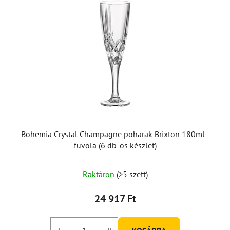
Bohemia Crystal Champagne poharak Brixton 180ml -
fuvola (6 db-os készlet)
Raktáron
(>5 szett)
24 917 Ft