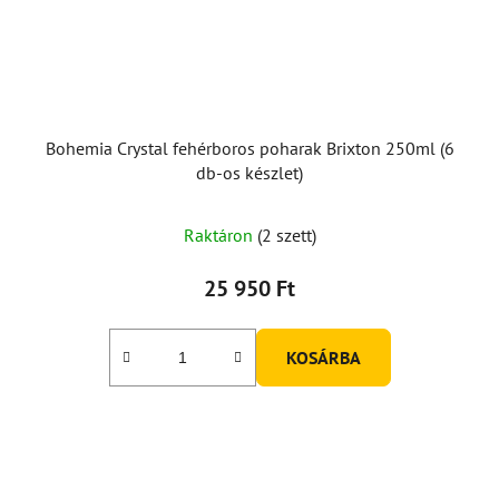
Bohemia Crystal fehérboros poharak Brixton 250ml (6
db-os készlet)
A
Raktáron
(2 szett)
termék
átlagos
25 950 Ft
értékelése
5-
KOSÁRBA
ből
3,0
csillag.