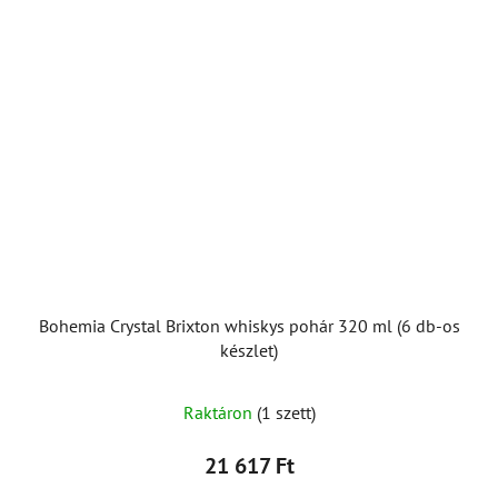
Bohemia Crystal Brixton whiskys pohár 320 ml (6 db-os
készlet)
Raktáron
(1 szett)
21 617 Ft