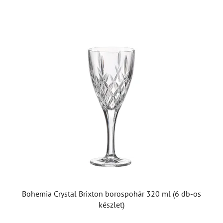
5,0
csillag.
Bohemia Crystal Brixton borospohár 320 ml (6 db-os
készlet)