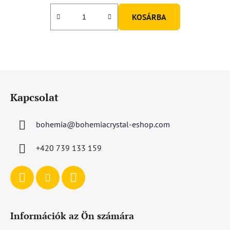
KOSÁRBA
L
á
Kapcsolat
b
l
bohemia
@
bohemiacrystal-eshop.com
é
c
+420 739 133 159
Információk az Ön számára