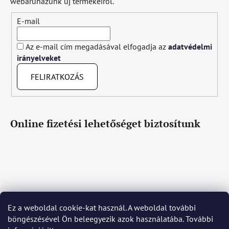
webáruházunk új termékeiről.
E-mail
Az e-mail cím megadásával elfogadja az
adatvédelmi
irányelveket
FELIRATKOZÁS
Online fizetési lehetőséget biztosítunk
Ez a weboldal cookie-kat használ. A weboldal további
Čeština
Slovenčina
English
Deutsch
Magyar
böngészésével Ön beleegyezik azok használatába. További
Język polski
Română
Italiano
Español
Français