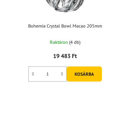
i
s
t
á
Bohemia Crystal Bowl Macao 205mm
j
a
Raktáron
(4 db)
19 483 Ft
KOSÁRBA