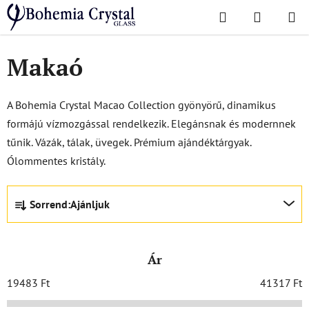
Ugrás
Keresés
KOSÁR
a
Kezdőlap
/
Népszerű kollekciók
/
Makaó
fő
tartalomhoz
Makaó
A Bohemia Crystal Macao Collection gyönyörű, dinamikus
formájú vízmozgással rendelkezik. Elegánsnak és modernnek
tűnik. Vázák, tálak, üvegek. Prémium ajándéktárgyak.
Ólommentes kristály.
T
Sorrend:
Ajánljuk
e
r
m
Ár
é
k
19483
Ft
41317
Ft
e