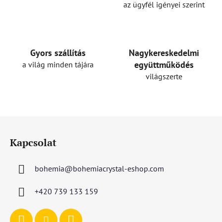
á
az ügyfél igényei szerint
n
y
í
t
Gyors szállítás
Nagykereskedelmi
á
együttműködés
a világ minden tájára
s
világszerte
e
l
e
m
L
e
á
i
Kapcsolat
b
l
bohemia
@
bohemiacrystal-eshop.com
é
c
+420 739 133 159