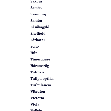
Sakura
Samba
Szamuráj
Sandra
Fésűkagyló
Sheffield
Láthatár
Soho
Húr
Timesquare
Háromszög
Tulipán
Tulipa optika
Turbulencia
Vibrafon
Victoria
Viola
Vulkán