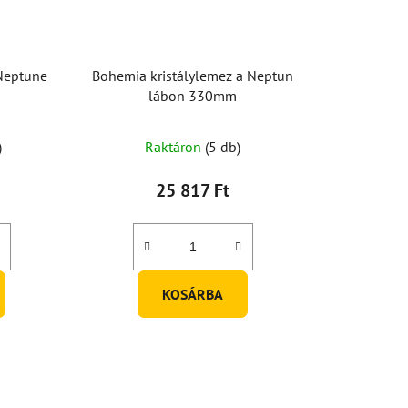
 Neptune
Bohemia kristálylemez a Neptun
lábon 330mm
)
Raktáron
(5 db)
25 817 Ft
ése
KOSÁRBA