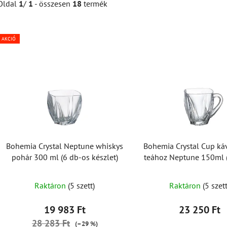
Oldal
1
/
1
- összesen
18
termék
AKCIÓ
T
e
r
m
é
k
e
k
Bohemia Crystal Neptune whiskys
Bohemia Crystal Cup ká
l
pohár 300 ml (6 db-os készlet)
teához Neptune 150ml 
i
készlet)
s
Raktáron
(5 szett)
Raktáron
(5 szett
t
á
19 983 Ft
23 250 Ft
j
28 283 Ft
(–29 %)