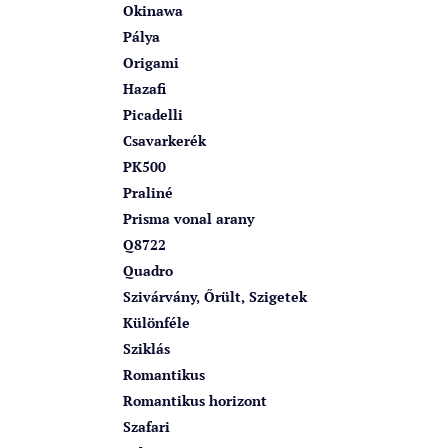
Okinawa
Pálya
Origami
Hazafi
Picadelli
Csavarkerék
PK500
Praliné
Prisma vonal arany
Q8722
Quadro
Szivárvány, Őrült, Szigetek
Különféle
Sziklás
Romantikus
Romantikus horizont
Szafari