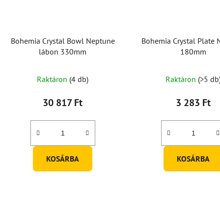
Bohemia Crystal Bowl Neptune
Bohemia Crystal Plate
lábon 330mm
180mm
A
Raktáron
(4 db)
Raktáron
(>5 db
termék
átlagos
30 817 Ft
3 283 Ft
értékel
5-
ből
5,0
KOSÁRBA
KOSÁRBA
csillag.