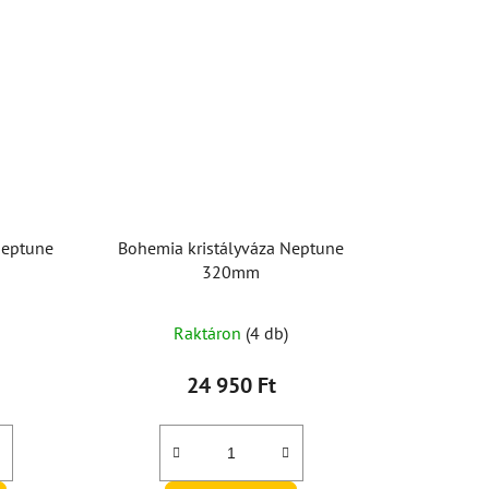
Neptune
Bohemia kristályváza Neptune
320mm
Raktáron
(4 db)
24 950 Ft