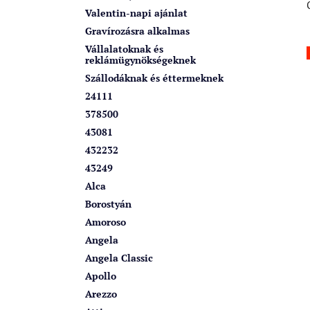
k
a
Valentin-napi ajánlat
n
Gravírozásra alkalmas
e
Vállalatoknak és
reklámügynökségeknek
l
Szállodáknak és éttermeknek
24111
378500
43081
432232
43249
Alca
Borostyán
Amoroso
Angela
Angela Classic
Apollo
Arezzo