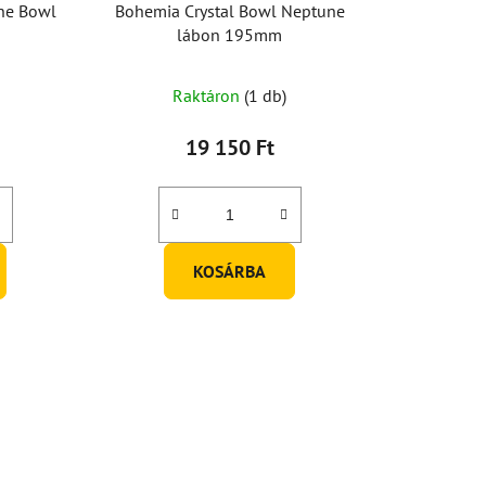
ne Bowl
Bohemia Crystal Bowl Neptune
lábon 195mm
Raktáron
(1 db)
19 150 Ft
KOSÁRBA