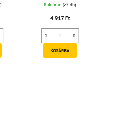
)
Raktáron
(>5 db)
4 917 Ft
KOSÁRBA