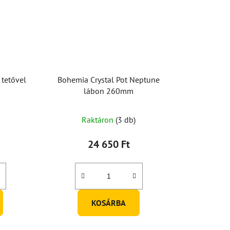
 tetővel
Bohemia Crystal Pot Neptune
lábon 260mm
Raktáron
(3 db)
24 650 Ft
KOSÁRBA