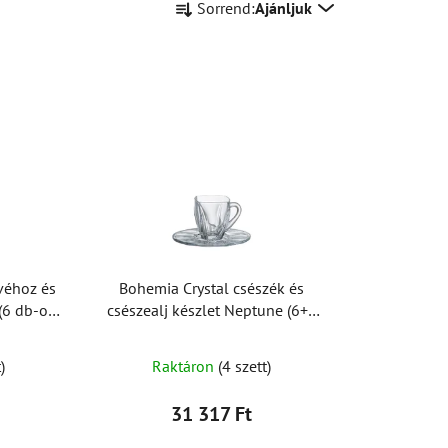
Sorrend:
Ajánljuk
e
r
m
é
k
e
k
r
e
n
d
véhoz és
Bohemia Crystal csészék és
e
(6 db-os
csészealj készlet Neptune (6+6
z
készlet)
é
)
Raktáron
(4 szett)
s
e
31 317 Ft