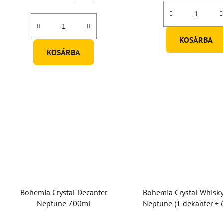
a
KOSÁRBA
KOSÁRBA
Bohemia Crystal Decanter
Bohemia Crystal Whisky
Neptune 700ml
Neptune (1 dekanter + 