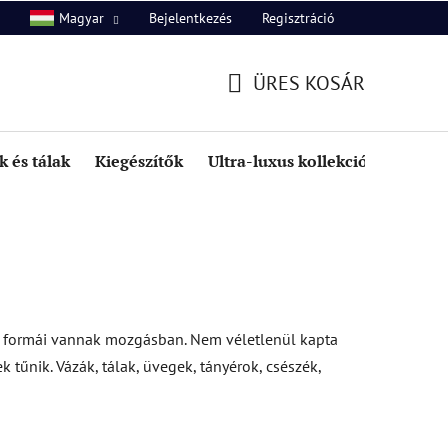
Bejelentkezés
Regisztráció
Magyar
unk
Kapcsolat
ÜRES KOSÁR
KOSÁR
 és tálak
Kiegészítők
Ultra-luxus kollekció
Kedve
ó formái vannak mozgásban. Nem véletlenül kapta
tűnik. Vázák, tálak, üvegek, tányérok, csészék,
T