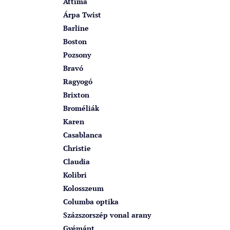
Attima
Árpa Twist
Barline
Boston
Pozsony
Bravó
Ragyogó
Brixton
Broméliák
Karen
Casablanca
Christie
Claudia
Kolibri
Kolosszeum
Columba optika
Százszorszép vonal arany
Gyémánt