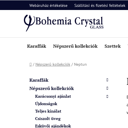
Ugrás
Webáruház értékelése
Szállítási és fizetési feltételek
a
fő
tartalomhoz
Karaffák
Népszerű kollekciók
Szettek
Kezdőlap
/
Népszerű kollekciók
/
Neptun
O
K
Kategóriák
a
l
átugrása
Karaffák
t
d
Népszerű kollekciók
e
a
Karácsonyi ajánlat
g
l
ó
Újdonságok
s
r
Teljes kínálat
i
ó
Csiszolt üveg
á
p
Esküvői ajándékok