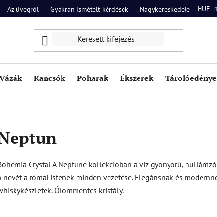
HUF
Az üvegről
Gyakran ismételt kérdések
Nagykereskedelem
Ról
Vázák
Kancsók
Poharak
Ékszerek
Tárolóedények
Neptun
Bohemia Crystal A Neptune kollekcióban a víz gyönyörű, hullámz
a nevét a római istenek minden vezetése. Elegánsnak és modernnek 
whiskykészletek. Ólommentes kristály.