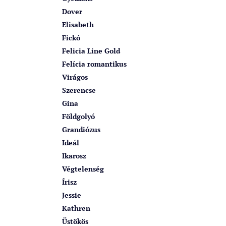
Dover
Elisabeth
Fickó
Felicia Line Gold
Felícia romantikus
Virágos
Szerencse
Gina
Földgolyó
Grandiózus
Ideál
Ikarosz
Végtelenség
Írisz
Jessie
Kathren
Üstökös