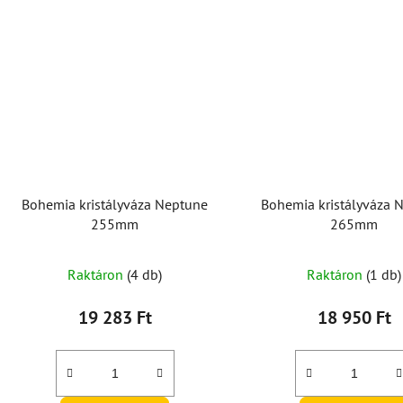
Bohemia kristályváza Neptune
Bohemia kristályváza 
255mm
265mm
Raktáron
(4 db)
Raktáron
(1 db)
19 283 Ft
18 950 Ft