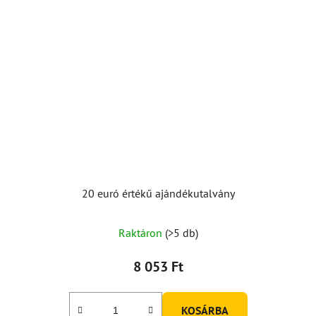
20 euró értékű ajándékutalvány
Raktáron
(>5 db)
8 053 Ft
KOSÁRBA