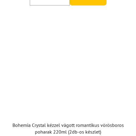
Bohemia Crystal kézzel vágott romantikus vörösboros
poharak 220ml (2db-os készlet)