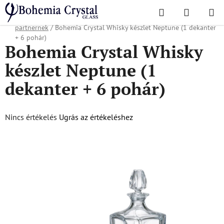
Ugrás
Keresés
KOSÁR
a
Kezdőlap
/
Népszerű kollekciók
/
Karácsonyi ajánlat
/
Ajándékok üzleti
fő
partnernek
/
Bohemia Crystal Whisky készlet Neptune (1 dekanter
tartalomhoz
+ 6 pohár)
Bohemia Crystal Whisky
készlet Neptune (1
dekanter + 6 pohár)
A
Nincs értékelés
Ugrás az értékeléshez
termék
átlagos
értékelése
5-
ből
0,0
csillag.