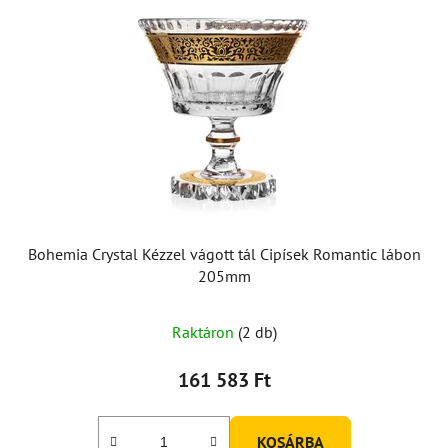
Bohemia Crystal Kézzel vágott tál Cipísek Romantic lábon
205mm
Raktáron
(2 db)
161 583 Ft
KOSÁRBA