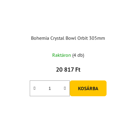
Bohemia Crystal Bowl Orbit 305mm
A
Raktáron
(4 db)
termék
átlagos
20 817 Ft
értékelése
5-
KOSÁRBA
ből
5,0
csillag.