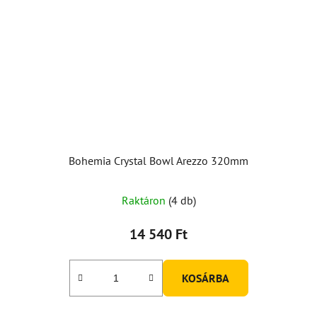
Bohemia Crystal Bowl Arezzo 320mm
A
Raktáron
(4 db)
termék
átlagos
14 540 Ft
értékelése
5-
KOSÁRBA
ből
5,0