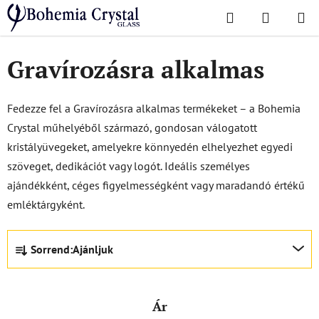
Ugrás
Keresés
KOSÁR
a
Kezdőlap
/
Népszerű kollekciók
/
Gravírozásra alkalmas
fő
tartalomhoz
Gravírozásra alkalmas
Fedezze fel a Gravírozásra alkalmas termékeket – a Bohemia
Crystal műhelyéből származó, gondosan válogatott
kristályüvegeket, amelyekre könnyedén elhelyezhet egyedi
szöveget, dedikációt vagy logót. Ideális személyes
ajándékként, céges figyelmességként vagy maradandó értékű
emléktárgyként.
T
Sorrend:
Ajánljuk
e
r
m
Ár
é