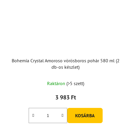
Bohemia Crystal Amoroso vörösboros pohár 580 ml (2
db-os készlet)
A
Raktáron
(>5 szett)
termék
átlagos
3 983 Ft
értékelése
5-
KOSÁRBA
ből
5,0