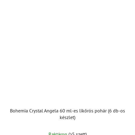
csillag.
Bohemia Crystal Angela 60 ml-es likőrös pohár (6 db-os
készlet)
Raktáron
(>5 szett)