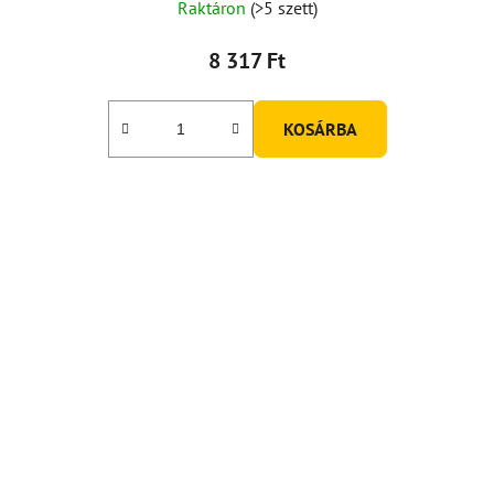
Raktáron
(>5 szett)
8 317 Ft
KOSÁRBA