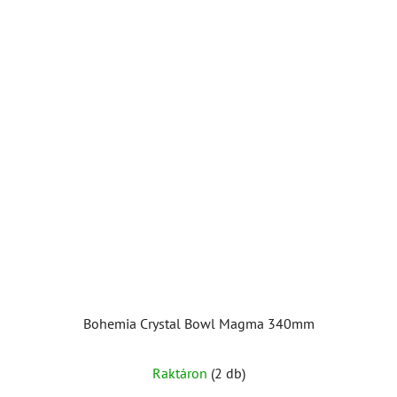
csillag.
Bohemia Crystal Bowl Magma 340mm
Raktáron
(2 db)