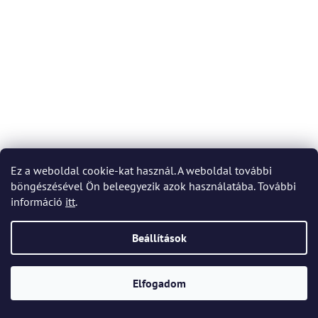
Ez a weboldal cookie-kat használ. A weboldal további
böngészésével Ön beleegyezik azok használatába. További
Bohemia Crystal Bowl Quadro 220mm
információ
itt
.
Raktáron
(4 db)
Beállítások
11 483 Ft
Elfogadom
KOSÁRBA