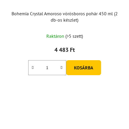
Bohemia Crystal Amoroso vörösboros pohár 450 ml (2
db-os készlet)
Raktáron
(>5 szett)
4 483 Ft
KOSÁRBA