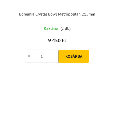
Bohemia Crystal Bowl Metropolitan 215mm
A
Raktáron
(2 db)
termék
átlagos
9 450 Ft
értékelése
5-
KOSÁRBA
ből
5,0
csillag.