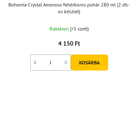
Bohemia Crystal Amoroso fehérboros pohár 280 ml (2 db-
os készlet)
A
Raktáron
(>5 szett)
termék
átlagos
4 150 Ft
értékelése
5-
KOSÁRBA
ből
5,0
csillag.