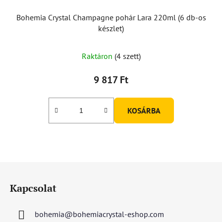
Bohemia Crystal Champagne pohár Lara 220ml (6 db-os
készlet)
Raktáron
(4 szett)
9 817 Ft
KOSÁRBA
L
á
Kapcsolat
b
l
bohemia
@
bohemiacrystal-eshop.com
é