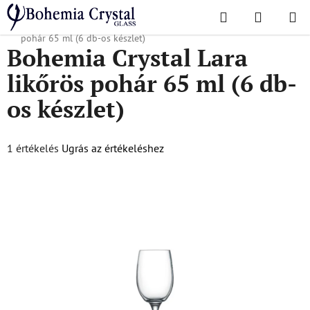
Ugrás
Keresés
KOSÁR
a
Kezdőlap
/
Népszerű kollekciók
/
Lara
/
Bohemia Crystal Lara likőrös
fő
pohár 65 ml (6 db-os készlet)
Bohemia Crystal Lara
tartalomhoz
likőrös pohár 65 ml (6 db-
os készlet)
A
1 értékelés
Ugrás az értékeléshez
termék
átlagos
értékelése
5-
ből
5,0
csillag.