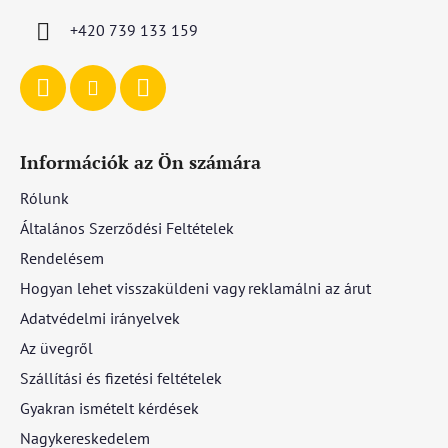
c
+420 739 133 159
Információk az Ön számára
Rólunk
Általános Szerződési Feltételek
Rendelésem
Hogyan lehet visszaküldeni vagy reklamálni az árut
Adatvédelmi irányelvek
Az üvegről
Szállítási és fizetési feltételek
Gyakran ismételt kérdések
Nagykereskedelem