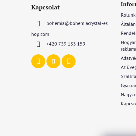
á
Infor
Kapcsolat
b
Rólunk
l
bohemia
@
bohemiacrystal-es
Általán
é
c
Rendel
hop.com
Hogyan
+420 739 133 159
reklamá
Adatvé
Az üve
Szállítá
Gyakran
Nagyke
Kapcso