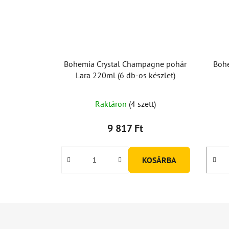
Bohemia Crystal Champagne pohár
Bohe
Lara 220ml (6 db-os készlet)
Raktáron
(4 szett)
9 817 Ft
KOSÁRBA
L