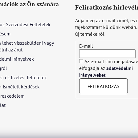
mációk az Ön számára
Feliratkozás hírlevél
Adja meg az e-mail címét, és 
os Szerződési Feltételek
tájékoztatást küldünk webár
ésem
új termékeiről.
 lehet visszaküldeni vagy
E-mail
lni az árut
delmi irányelvek
Az e-mail cím megadásáv
gről
elfogadja az
adatvédelmi
irányelveket
si és fizetési feltételek
FELIRATKOZÁS
 ismételt kérdések
reskedelem
lat