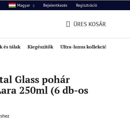
Bejelentkezés
Regisztráció
Magyar
unk
Kapcsolat
ÜRES KOSÁR
KOSÁR
 és tálak
Kiegészítők
Ultra-luxus kollekció
Kedve
al Glass pohár
ara 250ml (6 db-os
éshez