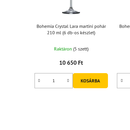
Bohemia Crystal Lara martini pohár
Bohem
210 ml (6 db-os készlet)
Raktáron
(5 szett)
10 650 Ft
KOSÁRBA