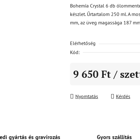
átlagos
Bohemia Crystal 6 db ólommentes
értékelése
készlet. Űrtartalom 250 ml. A m
5-
mm, az üveg magassága 187 mm
ből
0,0
Elérhetőség
csillag.
Kód:
9 650 Ft
/ szet
Egységár:
Nyomtatás
Kérdés
Gyors szállítás
edi gyártás és gravírozás