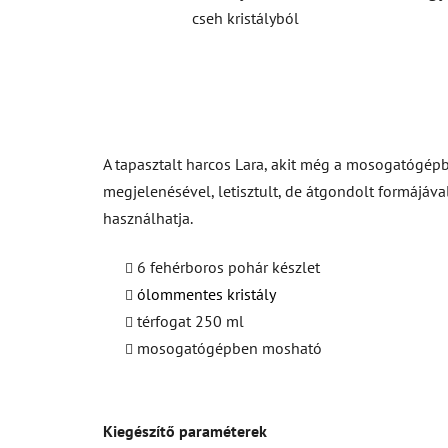
cseh kristályból
A tapasztalt harcos Lara, akit még a mosogatógépb
megjelenésével, letisztult, de átgondolt formájáv
használhatja.
6 fehérboros pohár készlet
ólommentes kristály
térfogat 250 ml
mosogatógépben mosható
Kiegészítő paraméterek