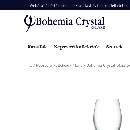
Ugrás
Webáruház értékelése
Szállítási és fizetési feltételek
a
fő
tartalomhoz
Karaffák
Népszerű kollekciók
Szettek
Kezdőlap
/
Népszerű kollekciók
/
Lara
/
Bohemia Crystal Glass p