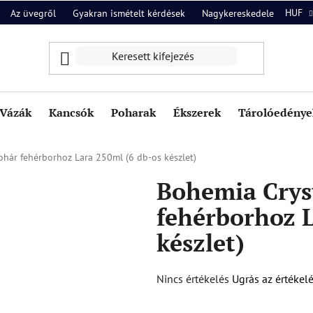
HUF
Az üvegről
Gyakran ismételt kérdések
Nagykereskedelem
Ról
Vázák
Kancsók
Poharak
Ékszerek
Tárolóedények
ohár fehérborhoz Lara 250ml (6 db-os készlet)
Bohemia Cryst
fehérborhoz L
készlet)
A
Nincs értékelés
Ugrás az értékel
termék