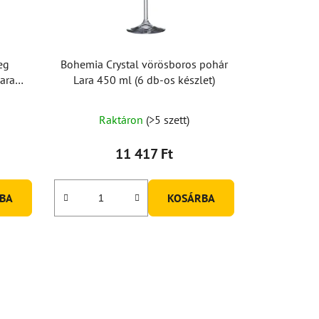
eg
Bohemia Crystal vörösboros pohár
ara
Lara 450 ml (6 db-os készlet)
Raktáron
(>5 szett)
11 417 Ft
BA
KOSÁRBA