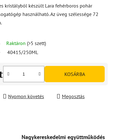
 kristályból készült Lara fehérboros pohár
osogatógép használható. Az üveg szélessége 72
.
Raktáron
(>5 szett)
40415/250ML
t
KOSÁRBA
Nyomon követés
Megosztás
Nagykereskedelmi együttműködés