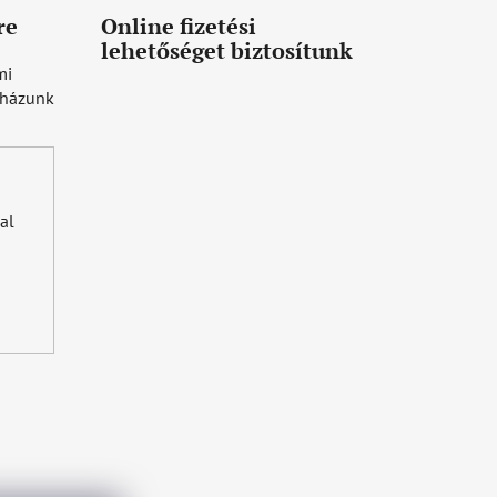
re
Online fizetési
lehetőséget biztosítunk
mi
uházunk
al