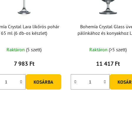
ia Crystal Lara likőrös pohár
Bohemia Crystal Glass üv
65 ml (6 db-os készlet)
pálinkához és konyakhoz L
400ml (6 db-os készlet)
A
Raktáron
(5 szett)
Raktáron
(>5 szett)
termék
átlagos
7 983 Ft
11 417 Ft
értékelése
5-
KOSÁRBA
KOSÁR
ből
5,0
csillag.