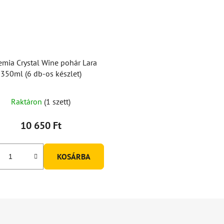
mia Crystal Wine pohár Lara
350ml (6 db-os készlet)
Raktáron
(1 szett)
10 650 Ft
KOSÁRBA