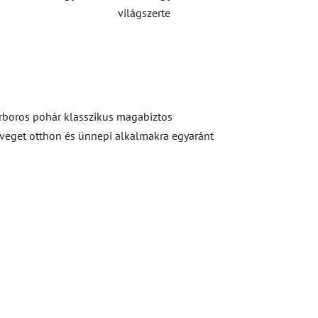
világszerte
érboros pohár klasszikus magabiztos
müveget otthon és ünnepi alkalmakra egyaránt