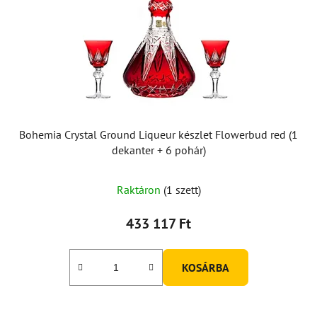
k
e
k
l
i
s
t
á
Bohemia Crystal Ground Liqueur készlet Flowerbud red (1
j
dekanter + 6 pohár)
a
Raktáron
(1 szett)
433 117 Ft
KOSÁRBA