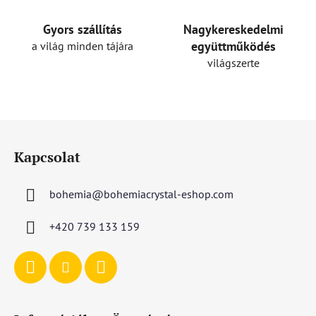
í
t
Gyors szállítás
Nagykereskedelmi
á
együttműködés
a világ minden tájára
s
világszerte
e
l
e
m
L
e
á
i
Kapcsolat
b
l
bohemia
@
bohemiacrystal-eshop.com
é
c
+420 739 133 159