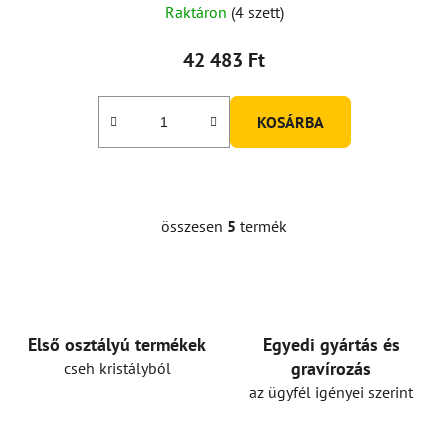
Raktáron
(4 szett)
42 483 Ft
KOSÁRBA
összesen
5
termék
L
i
s
t
a
i
Első osztályú termékek
Egyedi gyártás és
r
gravírozás
cseh kristályból
á
az ügyfél igényei szerint
n
y