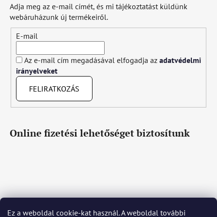
Adja meg az e-mail címét, és mi tájékoztatást küldünk
webáruházunk új termékeiről.
E-mail
Az e-mail cím megadásával elfogadja az
adatvédelmi
irányelveket
FELIRATKOZÁS
Online fizetési lehetőséget biztosítunk
Ez a weboldal cookie-kat használ. A weboldal további
Čeština
Slovenčina
English
Deutsch
Magyar