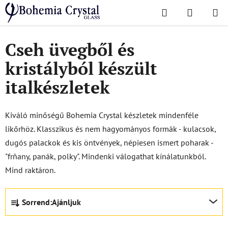
Ugrás
Keresés
KOSÁR
a
Kezdőlap
/
Szettek
/
Szeszes készletek
fő
tartalomhoz
Cseh üvegből és
kristályból készült
italkészletek
Kiváló minőségű Bohemia Crystal készletek mindenféle
likőrhöz. Klasszikus és nem hagyományos formák - kulacsok,
dugós palackok és kis öntvények, népiesen ismert poharak -
"frňany, panák, polky". Mindenki válogathat kínálatunkból.
Mind raktáron.
T
Sorrend:
Ajánljuk
e
r