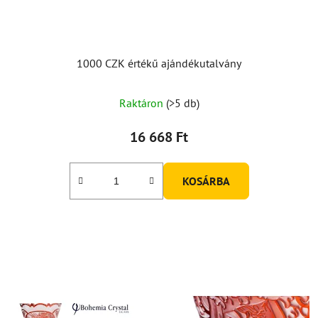
i
s
t
á
1000 CZK értékű ajándékutalvány
j
a
Raktáron
(>5 db)
16 668 Ft
KOSÁRBA