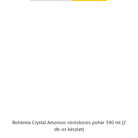
5,0
csillag.
Bohemia Crystal Amoroso vörösboros pohár 340 ml (2
db-os készlet)