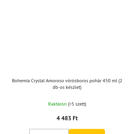
Bohemia Crystal Amoroso vörösboros pohár 450 ml (2
db-os készlet)
Raktáron
(>5 szett)
4 483 Ft