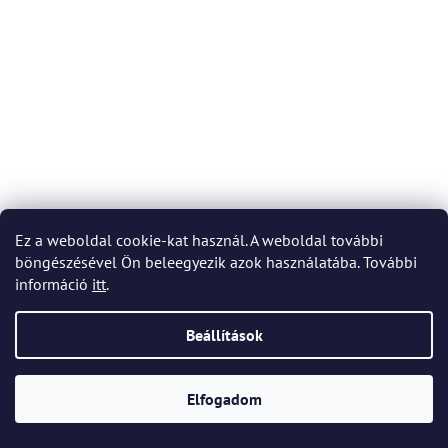
Ez a weboldal cookie-kat használ. A weboldal további
Bohemia Crystal Bowl Colosseum 130mm (6 db-os
böngészésével Ön beleegyezik azok használatába. További
készlet)
információ
itt
.
Raktáron
(4 szett)
Beállítások
27 250 Ft
Elfogadom
KOSÁRBA