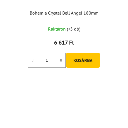
Bohemia Crystal Bell Angel 180mm
A
Raktáron
(>5 db)
termék
átlagos
6 617 Ft
értékelése
5-
KOSÁRBA
ből
5,0
csillag.