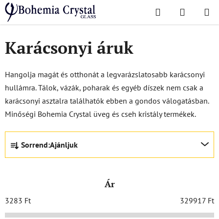
Ugrás
Keresés
KOSÁR
a
Kezdőlap
/
Népszerű kollekciók
/
Karácsonyi ajánlat
/
Karácsonyi áruk
fő
tartalomhoz
Karácsonyi áruk
Hangolja magát és otthonát a legvarázslatosabb karácsonyi
hullámra. Tálok, vázák, poharak és egyéb díszek nem csak a
karácsonyi asztalra találhatók ebben a gondos válogatásban.
Minőségi Bohemia Crystal üveg és cseh kristály termékek.
T
Sorrend:
Ajánljuk
e
r
m
Ár
é
k
3283
Ft
329917
Ft
e