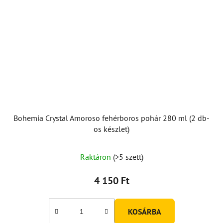
Bohemia Crystal Amoroso fehérboros pohár 280 ml (2 db-
os készlet)
A
Raktáron
(>5 szett)
termék
átlagos
4 150 Ft
értékelése
5-
KOSÁRBA
ből