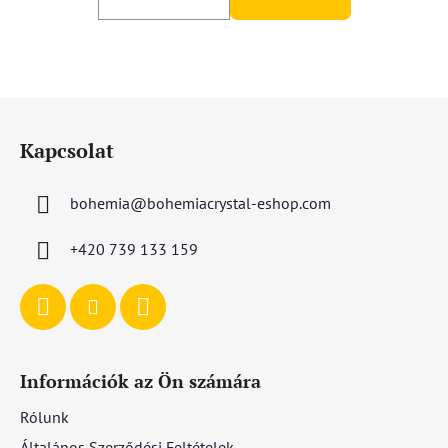
L
á
Kapcsolat
b
l
bohemia
@
bohemiacrystal-eshop.com
é
c
+420 739 133 159
Információk az Ön számára
Rólunk
Általános Szerződési Feltételek