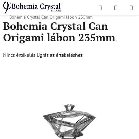
Ugrás
Keresés
KOSÁR
a
Kezdőlap
/
Népszerű kollekciók
/
Karácsonyi ajánlat
/
Karácsonyi áruk
/
fő
Bohemia Crystal Can Origami lábon 235mm
Bohemia Crystal Can
tartalomhoz
Origami lábon 235mm
A
Nincs értékelés
Ugrás az értékeléshez
termék
átlagos
értékelése
5-
ből
0,0
csillag.