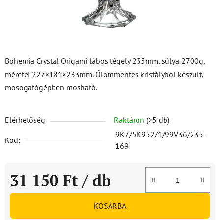
Bohemia Crystal Origami lábos tégely 235mm, súlya 2700g,
méretei 227×181×233mm. Ólommentes kristályból készült,
mosogatógépben mosható.
Elérhetőség
Raktáron
(>5 db)
9K7/5K952/1/99V36/235-
Kód:
169
31 150 Ft
/ db
Egységár:
KOSÁRBA