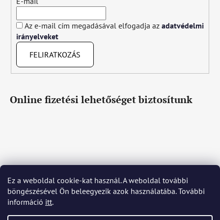
E-mail
Az e-mail cím megadásával elfogadja az
adatvédelmi
irányelveket
FELIRATKOZÁS
Online fizetési lehetőséget biztosítunk
Ez a weboldal cookie-kat használ. A weboldal további
Čeština
Slovenčina
English
Deutsch
Magyar
böngészésével Ön beleegyezik azok használatába. További
Język polski
Română
Italiano
Español
Français
információ
itt
.
Português
Български
Hrvatski
Slovenščina
Srpski
Nederlands
Українська
Ελληνικά
Svenska
Dansk