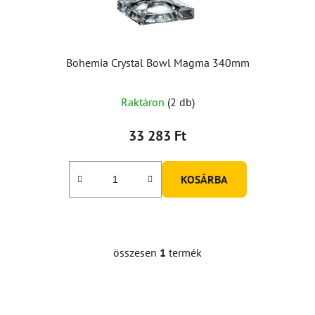
i
s
t
á
Bohemia Crystal Bowl Magma 340mm
j
a
Raktáron
(2 db)
33 283 Ft
KOSÁRBA
összesen
1
termék
L
i
s
t