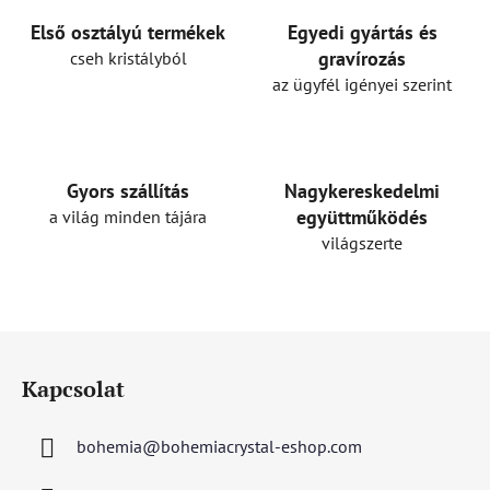
a
i
Első osztályú termékek
Egyedi gyártás és
r
gravírozás
cseh kristályból
á
az ügyfél igényei szerint
n
y
í
t
Gyors szállítás
Nagykereskedelmi
á
együttműködés
a világ minden tájára
s
világszerte
e
l
e
m
L
e
á
i
Kapcsolat
b
l
bohemia
@
bohemiacrystal-eshop.com
é
c