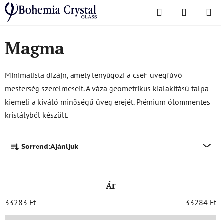
Ugrás
Keresés
KOSÁR
a
Kezdőlap
/
Népszerű kollekciók
/
Magma
fő
tartalomhoz
Magma
Minimalista dizájn, amely lenyűgözi a cseh üvegfúvó
mesterség szerelmeseit. A váza geometrikus kialakítású talpa
kiemeli a kiváló minőségű üveg erejét. Prémium ólommentes
kristályból készült.
T
Sorrend:
Ajánljuk
e
r
m
Ár
é
k
33283
Ft
33284
Ft
e