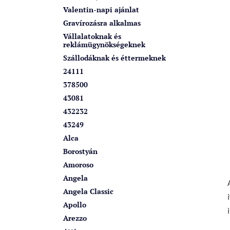
k
a
Valentin-napi ajánlat
n
Gravírozásra alkalmas
e
Vállalatoknak és
reklámügynökségeknek
l
Szállodáknak és éttermeknek
24111
378500
43081
432232
43249
Alca
Borostyán
Amoroso
Angela
Angela Classic
Apollo
Arezzo