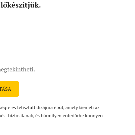
lőkészítjük.
megtekintheti.
TÁSA
gre és letisztult dizájnra épül, amely kiemeli az
enést biztosítanak, és bármilyen enteriőrbe könnyen