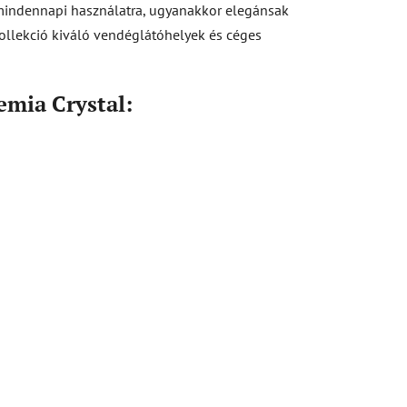
mindennapi használatra, ugyanakkor elegánsak
 kollekció kiváló vendéglátóhelyek és céges
emia Crystal: