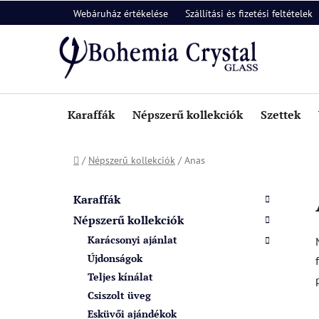
Ugrás
Webáruház értékelése
Szállítási és fizetési feltételek
a
fő
tartalomhoz
Karaffák
Népszerű kollekciók
Szettek
Kezdőlap
/
Népszerű kollekciók
/
Anas
O
K
Kategóriák
a
l
átugrása
Karaffák
t
d
Népszerű kollekciók
e
a
Karácsonyi ajánlat
g
l
ó
Újdonságok
s
r
Teljes kínálat
i
ó
Csiszolt üveg
á
p
Esküvői ajándékok