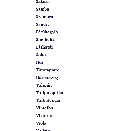
Sakura
Samba
Szamuráj
Sandra
Fésűkagyló
Sheffield
Láthatár
Soho
Húr
Timesquare
Háromszög
Tulipán
Tulipa optika
Turbulencia
Vibrafon
Victoria
Viola
Vulkán