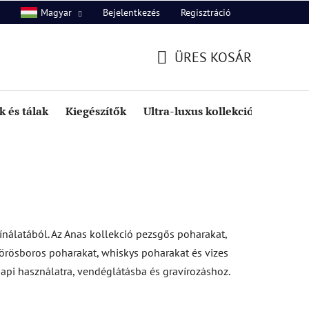
Bejelentkezés
Regisztráció
Magyar
unk
Kapcsolat
ÜRES KOSÁR
KOSÁR
 és tálak
Kiegészítők
Ultra-luxus kollekció
Kedve
nálatából. Az Anas kollekció pezsgős poharakat,
 vörösboros poharakat, whiskys poharakat és vizes
nnapi használatra, vendéglátásba és gravírozáshoz.