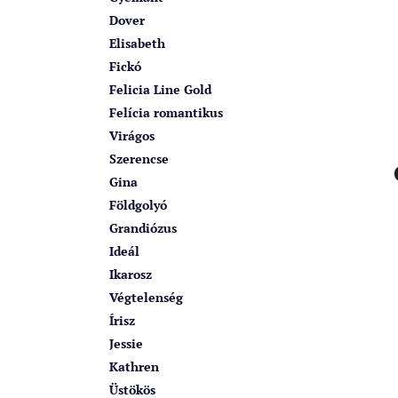
Dover
Elisabeth
Fickó
Felicia Line Gold
Felícia romantikus
Virágos
Szerencse
Gina
Földgolyó
Grandiózus
Ideál
Ikarosz
Végtelenség
Írisz
Jessie
Kathren
Üstökös