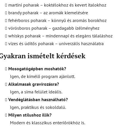
martini poharak – koktélokhoz és kevert italokhoz
brandy poharak – az aromák kiemelésére
fehérboros poharak – könnyű és aromás borokhoz
vörösboros poharak – gazdagabb ízélményhez
whiskys poharak – mindennapi és elegáns tálaláshoz
vizes és üdítős poharak – univerzális használatra
Gyakran ismételt kérdések
Mosogatógépben moshatók?
Igen, de kímélő program ajánlott.
Alkalmasak gravírozásra?
Igen, a sima felület ideális.
Vendéglátásban használható?
Igen, praktikus és sokoldalú.
Milyen stílushoz illik?
Modern és klasszikus enteriőrökhöz is.