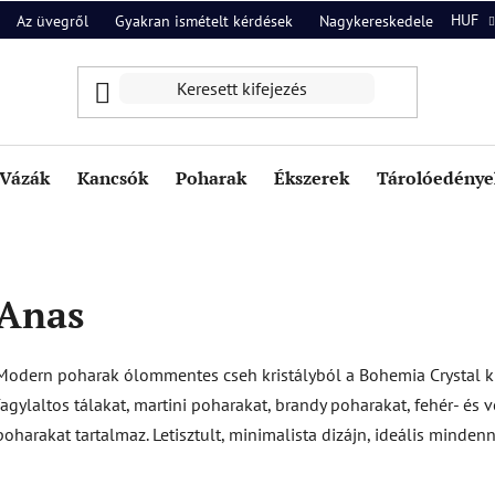
HUF
Az üvegről
Gyakran ismételt kérdések
Nagykereskedelem
Ról
Vázák
Kancsók
Poharak
Ékszerek
Tárolóedények
Anas
Modern poharak ólommentes cseh kristályból a Bohemia Crystal kí
fagylaltos tálakat, martini poharakat, brandy poharakat, fehér- és
poharakat tartalmaz. Letisztult, minimalista dizájn, ideális minde