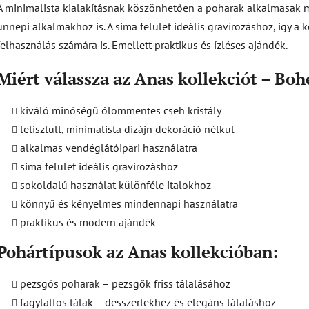
A minimalista kialakításnak köszönhetően a poharak alkalmasak 
ünnepi alkalmakhoz is. A sima felület ideális gravírozáshoz, így a
felhasználás számára is. Emellett praktikus és ízléses ajándék.
Miért válassza az Anas kollekciót – Boh
kiváló minőségű ólommentes cseh kristály
letisztult, minimalista dizájn dekoráció nélkül
alkalmas vendéglátóipari használatra
sima felület ideális gravírozáshoz
sokoldalú használat különféle italokhoz
könnyű és kényelmes mindennapi használatra
praktikus és modern ajándék
Pohártípusok az Anas kollekcióban:
pezsgős poharak – pezsgők friss tálalásához
fagylaltos tálak – desszertekhez és elegáns tálaláshoz