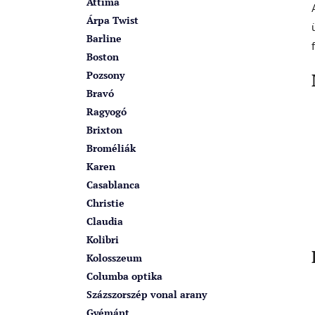
Attima
Árpa Twist
Barline
Boston
Pozsony
Bravó
Ragyogó
Brixton
Broméliák
Karen
Casablanca
Christie
Claudia
Kolibri
Kolosszeum
Columba optika
Százszorszép vonal arany
Gyémánt