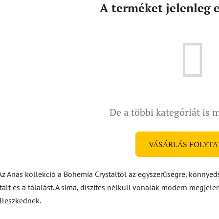
A terméket jelenleg e
De a többi kategóriát is 
VÁSÁRLÁS FOLYTA
Az Anas kollekció a Bohemia Crystaltól az egyszerűségre, könnyedsé
italt és a tálalást. A sima, díszítés nélküli vonalak modern megjel
illeszkednek.