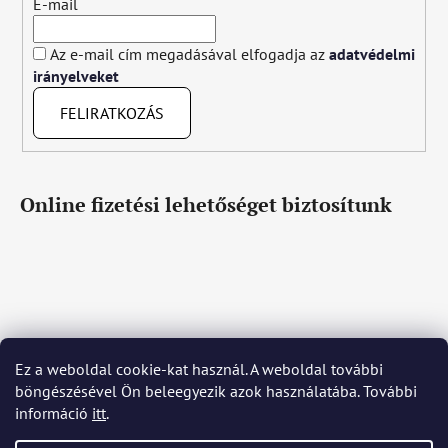
E-mail
Az e-mail cím megadásával elfogadja az
adatvédelmi
irányelveket
FELIRATKOZÁS
Online fizetési lehetőséget biztosítunk
Ez a weboldal cookie-kat használ. A weboldal további
Čeština
Slovenčina
English
Deutsch
Magyar
böngészésével Ön beleegyezik azok használatába. További
Język polski
Română
Italiano
Español
Français
információ
itt
.
Português
Български
Hrvatski
Slovenščina
Srpski
Nederlands
Українська
Ελληνικά
Svenska
Dansk