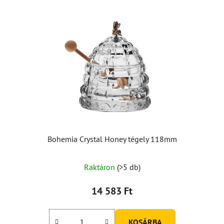
Bohemia Crystal Honey tégely 118mm
A
Raktáron
(>5 db)
termék
átlagos
14 583 Ft
értékelése
5-
KOSÁRBA