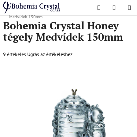
Ugrás
Keresés
KOSÁR
a
Kezdőlap
/
Kiegészítők
/
Mézesüvegek
/
Bohemia Crystal Honey tégely
fő
Medvídek 150mm
Bohemia Crystal Honey
tartalomhoz
tégely Medvídek 150mm
A
9 értékelés
Ugrás az értékeléshez
termék
átlagos
értékelése
5-
ből
5,0
csillag.