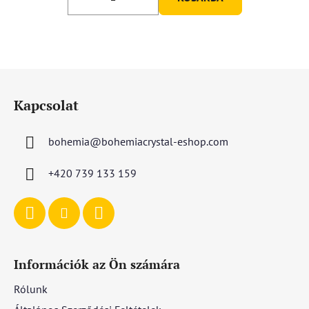
ből
5,0
csillag.
L
á
Kapcsolat
b
l
bohemia
@
bohemiacrystal-eshop.com
é
c
+420 739 133 159
Információk az Ön számára
Rólunk