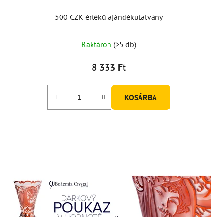
t
á
500 CZK értékű ajándékutalvány
j
a
Raktáron
(>5 db)
8 333 Ft
KOSÁRBA