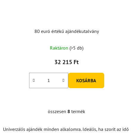
80 euró értékű ajándékutalvány
Raktáron
(>5 db)
32 215 Ft
KOSÁRBA
összesen
8
termék
L
i
s
Univerzális ajándék minden alkalomra. Ideális, ha szorít az idő