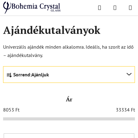
Ugrás
Keresés
KOSÁR
a
Kezdőlap
/
Kiegészítők
/
Ajándékutalványok
fő
tartalomhoz
Ajándékutalványok
Univerzális ajándék minden alkalomra. Ideális, ha szorít az idő
– ajándékutalvány.
T
Sorrend:
Ajánljuk
e
r
m
Ár
é
k
8053
Ft
33334
Ft
e
k
r