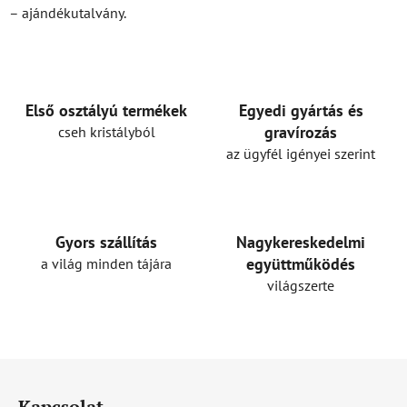
t
– ajándékutalvány.
a
i
r
á
n
Első osztályú termékek
Egyedi gyártás és
y
gravírozás
cseh kristályból
í
az ügyfél igényei szerint
t
á
s
e
l
Gyors szállítás
Nagykereskedelmi
e
együttműködés
a világ minden tájára
m
világszerte
e
i
L
á
Kapcsolat