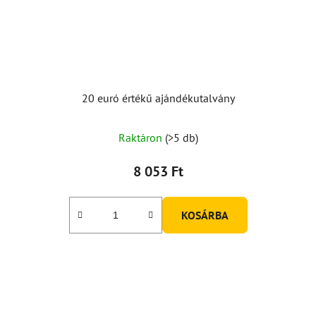
20 euró értékű ajándékutalvány
Raktáron
(>5 db)
8 053 Ft
KOSÁRBA