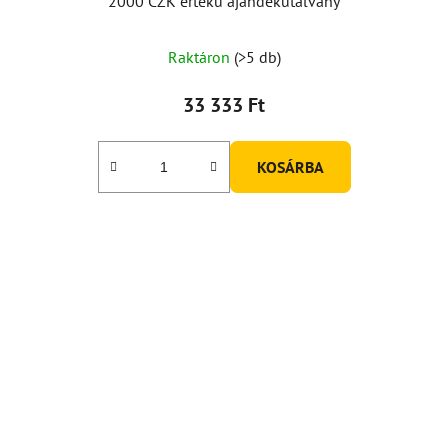
2000 CZK értékű ajándékutalvány
Raktáron
(>5 db)
33 333 Ft
KOSÁRBA