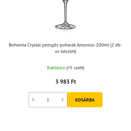
Bohemia Crystal pezsgős poharak Amoroso 200ml (2 db-
os készlet)
Raktáron
(>5 szett)
3 983 Ft
KOSÁRBA