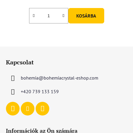
KOSÁRBA
L
á
Kapcsolat
b
l
bohemia
@
bohemiacrystal-eshop.com
é
c
+420 739 133 159
Információk az Ön számára