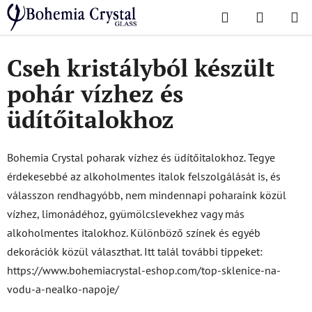
Ugrás
Keresés
KOSÁR
a
Kezdőlap
/
Poharak
/
Pohár vízhez és üdítőitalokhoz
fő
tartalomhoz
Cseh kristályból készült
pohár vízhez és
üdítőitalokhoz
Bohemia Crystal poharak vízhez és üdítőitalokhoz. Tegye
érdekesebbé az alkoholmentes italok felszolgálását is, és
válasszon rendhagyóbb, nem mindennapi poharaink közül
vízhez, limonádéhoz, gyümölcslevekhez vagy más
alkoholmentes italokhoz. Különböző színek és egyéb
dekorációk közül választhat. Itt talál további tippeket:
https://www.bohemiacrystal-eshop.com/top-sklenice-na-
vodu-a-nealko-napoje/