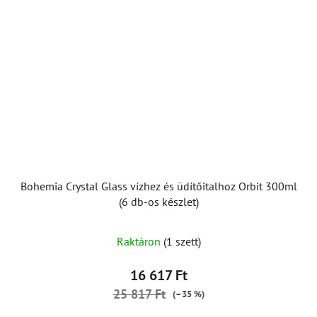
Bohemia Crystal Glass vízhez és üdítőitalhoz Orbit 300ml
(6 db-os készlet)
Raktáron
(1 szett)
16 617 Ft
25 817 Ft
(–35 %)