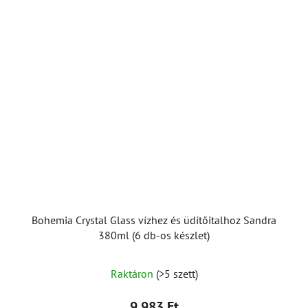
Bohemia Crystal Glass vízhez és üdítőitalhoz Sandra
380ml (6 db-os készlet)
Raktáron
(>5 szett)
9 983 Ft