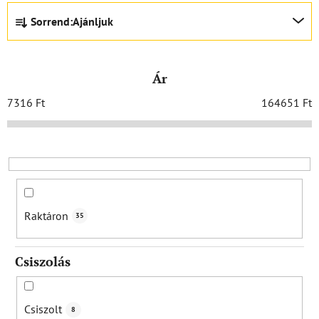
T
Sorrend:
Ajánljuk
e
r
m
Ár
é
k
7316
Ft
164651
Ft
e
k
r
e
n
d
Raktáron
35
e
z
Csiszolás
é
s
e
Csiszolt
8