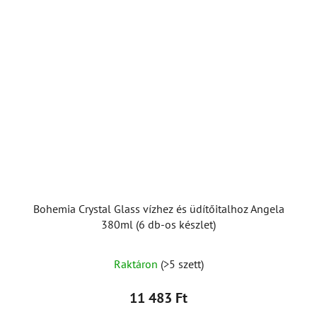
Bohemia Crystal Glass vízhez és üdítőitalhoz Angela
380ml (6 db-os készlet)
A
Raktáron
(>5 szett)
termék
átlagos
11 483 Ft
értékelése