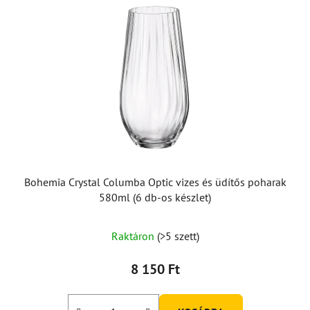
r
m
é
k
e
k
l
i
s
t
á
Bohemia Crystal Columba Optic vizes és üdítős poharak
j
580ml (6 db-os készlet)
a
Raktáron
(>5 szett)
8 150 Ft