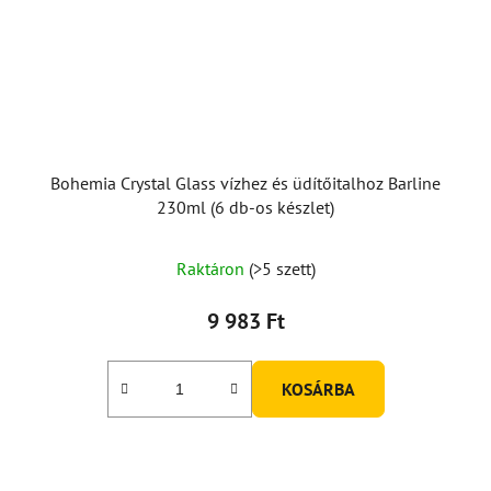
Bohemia Crystal Glass vízhez és üdítőitalhoz Barline
230ml (6 db-os készlet)
A
Raktáron
(>5 szett)
termék
átlagos
9 983 Ft
értékelése
5-
KOSÁRBA
ből
5,0
csillag.