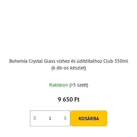
Bohemia Crystal Glass vízhez és üdítőitalhoz Club 350ml
(6 db-os készlet)
A
Raktáron
(>5 szett)
termék
átlagos
9 650 Ft
értékelése
5-
KOSÁRBA
ből
5,0