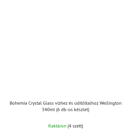
Bohemia Crystal Glass vízhez és üdítőitalhoz Wellington
340ml (6 db-os készlet)
A
Raktáron
(4 szett)
termék