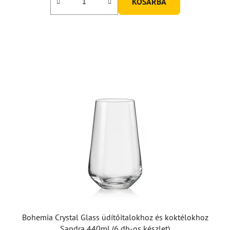
KOSÁRBA
Bohemia Crystal Glass üdítőitalokhoz és koktélokhoz
Sandra 440ml (6 db-os készlet)