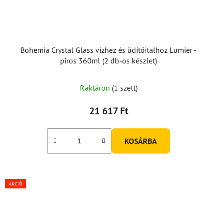
Bohemia Crystal Glass vízhez és üdítőitalhoz Lumier -
piros 360ml (2 db-os készlet)
Raktáron
(1 szett)
21 617 Ft
KOSÁRBA
AKCIÓ