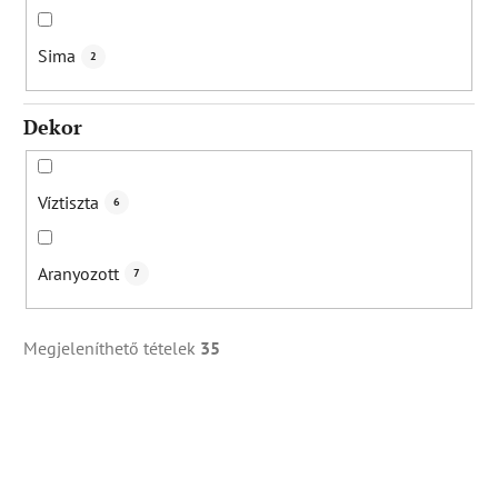
Sima
2
Dekor
Víztiszta
6
Aranyozott
7
Megjeleníthető tételek
35
T
e