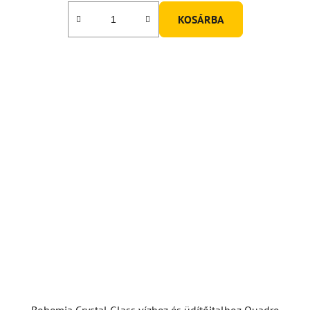
KOSÁRBA
Bohemia Crystal Glass vízhez és üdítőitalhoz Quadro