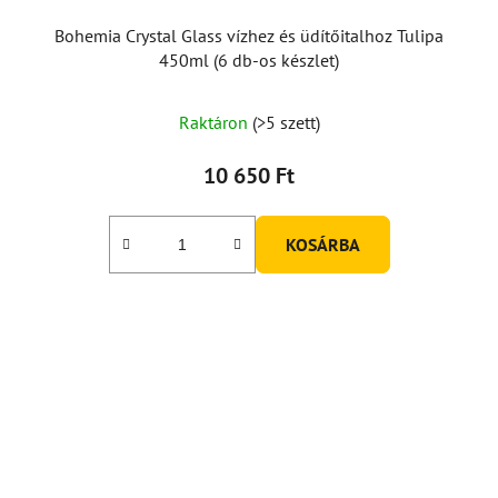
Bohemia Crystal Glass vízhez és üdítőitalhoz Tulipa
450ml (6 db-os készlet)
Raktáron
(>5 szett)
10 650 Ft
KOSÁRBA