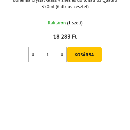
350ml (6 db-os készlet)
A
Raktáron
(1 szett)
termék
átlagos
18 283 Ft
értékelése
5-
KOSÁRBA
ből
5,0
csillag.