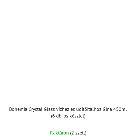
csillag.
Bohemia Crystal Glass vízhez és üdítőitalhoz Gina 450ml
(6 db-os készlet)
Raktáron
(2 szett)