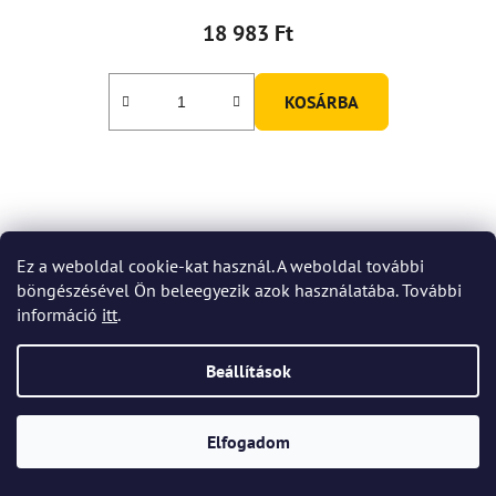
átlagos
18 983 Ft
értékelése
5-
KOSÁRBA
ből
5,0
csillag.
Ez a weboldal cookie-kat használ. A weboldal további
böngészésével Ön beleegyezik azok használatába. További
információ
itt
.
Beállítások
Elfogadom