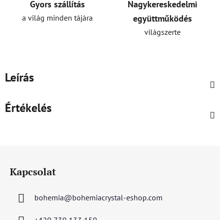
Gyors szállítás
Nagykereskedelmi
a világ minden tájára
együttműködés
világszerte
Leírás
Értékelés
L
á
Kapcsolat
b
l
bohemia
@
bohemiacrystal-eshop.com
é
c
+420 739 133 159