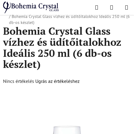
Ugrás
Keresés
KOSÁR
a
Kezdőlap
/
Népszerű kollekciók
/
Vállalatoknak és reklámügynökségeknek
fő
/
Bohemia Crystal Glass vízhez és üdítőitalokhoz Ideális 250 ml (6
tartalomhoz
db-os készlet)
Bohemia Crystal Glass
vízhez és üdítőitalokhoz
Ideális 250 ml (6 db-os
készlet)
A
Nincs értékelés
Ugrás az értékeléshez
termék
átlagos
értékelése
5-
ből
0,0