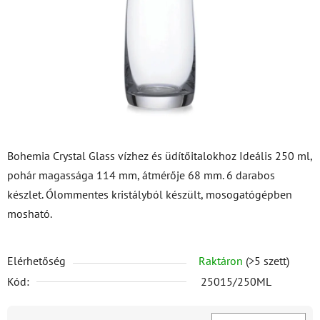
csillag.
Bohemia Crystal Glass vízhez és üdítőitalokhoz Ideális 250 ml,
pohár magassága 114 mm, átmérője 68 mm. 6 darabos
készlet. Ólommentes kristályból készült, mosogatógépben
mosható.
Elérhetőség
Raktáron
(>5 szett)
Kód:
25015/250ML