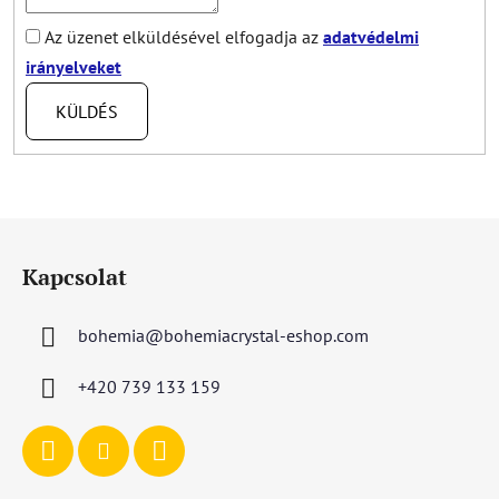
Az üzenet elküldésével elfogadja az
adatvédelmi
irányelveket
KÜLDÉS
L
á
Kapcsolat
b
l
bohemia
@
bohemiacrystal-eshop.com
é
c
+420 739 133 159