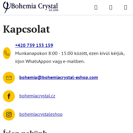
Ugrás
Keresés
KOSÁR
a
Kezdőlap
/
Kapcsolat
fő
tartalomhoz
Kapcsolat
+420 739 133 159
Munkanapokon 8:00 - 15:00 között, ezen kívül kérjük,
írjon WhatsAppon vagy e-mailben.
bohemia@bohemiacrystal-eshop.com
bohemiacrystal.cz
bohemiacrystaleshop