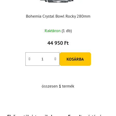
s
t
á
Bohemia Crystal Bowl Rocky 280mm
j
a
Raktáron
(1 db)
44 950 Ft
KOSÁRBA
összesen
1
termék
L
i
s
t
a