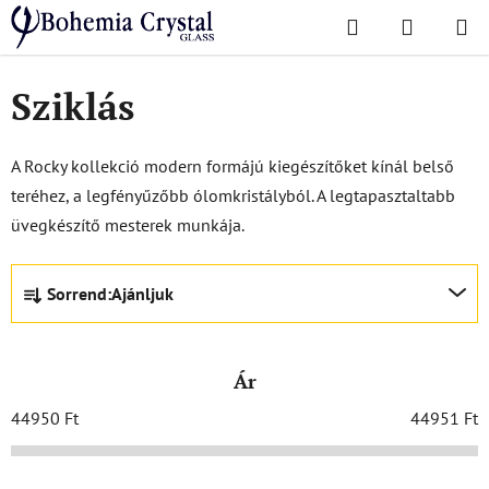
Ugrás
Keresés
KOSÁR
a
Kezdőlap
/
Népszerű kollekciók
/
Sziklás
fő
tartalomhoz
Sziklás
A Rocky kollekció modern formájú kiegészítőket kínál belső
teréhez, a legfényűzőbb ólomkristályból. A legtapasztaltabb
üvegkészítő mesterek munkája.
T
Sorrend:
Ajánljuk
e
r
m
Ár
é
k
44950
Ft
44951
Ft
e
k