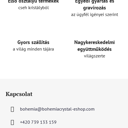
i
Első osztályú termékek
Egyedi gyártás és
r
gravírozás
cseh kristályból
á
az ügyfél igényei szerint
n
y
í
t
Gyors szállítás
Nagykereskedelmi
á
együttműködés
a világ minden tájára
s
világszerte
e
l
e
m
L
e
á
i
Kapcsolat
b
l
bohemia
@
bohemiacrystal-eshop.com
é
c
+420 739 133 159