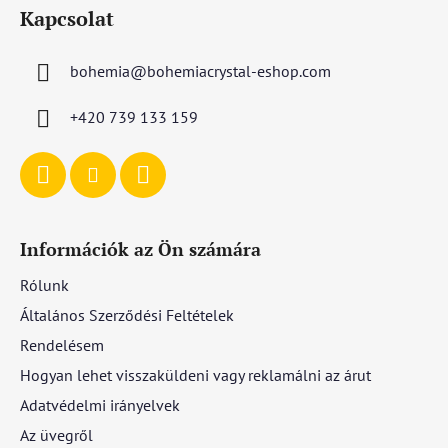
á
i
Kapcsolat
b
l
bohemia
@
bohemiacrystal-eshop.com
é
c
+420 739 133 159
Információk az Ön számára
Rólunk
Általános Szerződési Feltételek
Rendelésem
Hogyan lehet visszaküldeni vagy reklamálni az árut
Adatvédelmi irányelvek
Az üvegről