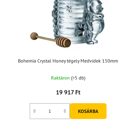
Bohemia Crystal Honey tégely Medvídek 150mm
A
Raktáron
(>5 db)
termék
átlagos
19 917 Ft
értékelése
5-
KOSÁRBA
ből
5,0
csillag.