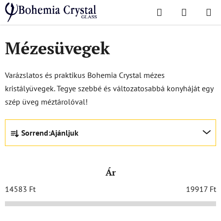
Ugrás
Keresés
KOSÁR
a
Kezdőlap
/
Kiegészítők
/
Mézesüvegek
fő
tartalomhoz
Mézesüvegek
Varázslatos és praktikus Bohemia Crystal mézes
kristályüvegek. Tegye szebbé és változatosabbá konyháját egy
szép üveg méztárolóval!
T
Sorrend:
Ajánljuk
e
r
m
Ár
é
k
14583
Ft
19917
Ft
e
k