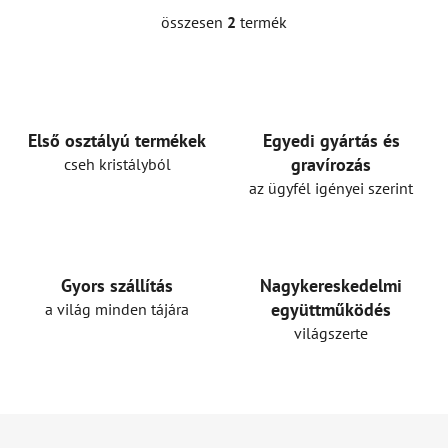
összesen
2
termék
L
i
s
t
a
i
Első osztályú termékek
Egyedi gyártás és
r
gravírozás
cseh kristályból
á
az ügyfél igényei szerint
n
y
í
t
Gyors szállítás
Nagykereskedelmi
á
együttműködés
a világ minden tájára
s
világszerte
e
l
e
m
L
e