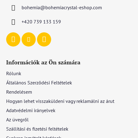
l
bohemia
@
bohemiacrystal-eshop.com
é
c
+420 739 133 159
Információk az Ön számára
Rólunk
Általános Szerződési Feltételek
Rendelésem
Hogyan lehet visszaküldeni vagy reklamálni az árut
Adatvédelmi irányelvek
Az üvegről
Szállítási és fizetési feltételek
Gyakran ismételt kérdések