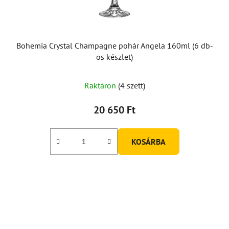
i
s
t
á
Bohemia Crystal Champagne pohár Angela 160ml (6 db-
j
os készlet)
a
Raktáron
(4 szett)
20 650 Ft
KOSÁRBA