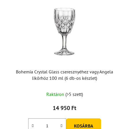
Bohemia Crystal Glass cseresznyéhez vagy Angela
likőrhöz 100 ml (6 db-os készlet)
Raktáron
(>5 szett)
14 950 Ft
KOSÁRBA