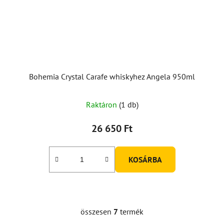
Bohemia Crystal Carafe whiskyhez Angela 950ml
Raktáron
(1 db)
26 650 Ft
KOSÁRBA
összesen
7
termék
L