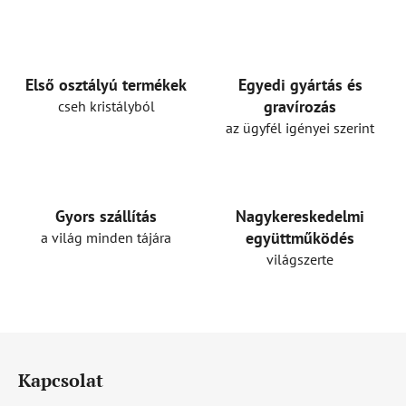
i
s
t
a
i
Első osztályú termékek
Egyedi gyártás és
r
gravírozás
cseh kristályból
á
az ügyfél igényei szerint
n
y
í
t
Gyors szállítás
Nagykereskedelmi
á
együttműködés
a világ minden tájára
s
világszerte
e
l
e
m
L
e
á
i
Kapcsolat
b