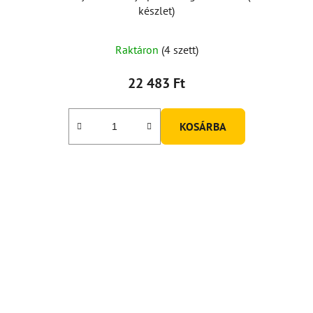
készlet)
Raktáron
(4 szett)
22 483 Ft
KOSÁRBA