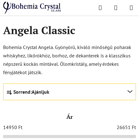
Ugrás
Keresés
KOSÁR
a
Kezdőlap
/
Népszerű kollekciók
/
Angela Classic
fő
tartalomhoz
Angela Classic
Bohemia Crystal Angela. Gyönyörű, kiváló minőségű poharak
whiskyhez, likőrökhöz, borhoz, de dekanterek is a klasszikus
népszerű kockás mintával. Ólomkristály, amely érdekes
fényjátékot játszik.
T
Sorrend:
Ajánljuk
e
r
m
Ár
é
k
14950
Ft
26651
Ft
e