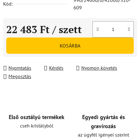
990/24600/0/42000/320-
Kód:
609
22 483 Ft
/ szett
Egységár:
KOSÁRBA
Nyomtatás
Kérdés
Nyomon követés
Megosztás
Első osztályú termékek
Egyedi gyártás és
cseh kristályból
gravírozás
az ügyfél igényei szerint