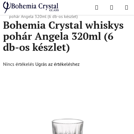
Ugrás
Keresés
KOSÁR
a
Kezdőlap
/
Népszerű kollekciók
/
Angela Classic
/
Bohemia Crystal whiskys
fő
pohár Angela 320ml (6 db-os készlet)
Bohemia Crystal whiskys
tartalomhoz
pohár Angela 320ml (6
db-os készlet)
A
Nincs értékelés
Ugrás az értékeléshez
termék
átlagos
értékelése
5-
ből
0,0
csillag.