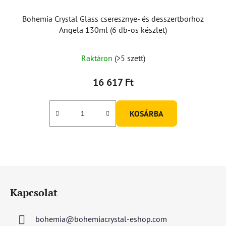
Bohemia Crystal Glass cseresznye- és desszertborhoz
Angela 130ml (6 db-os készlet)
A
Raktáron
(>5 szett)
termék
átlagos
16 617 Ft
értékelése
5-
KOSÁRBA
ből
5,0
csillag.
L
á
Kapcsolat
b
l
bohemia
@
bohemiacrystal-eshop.com
é