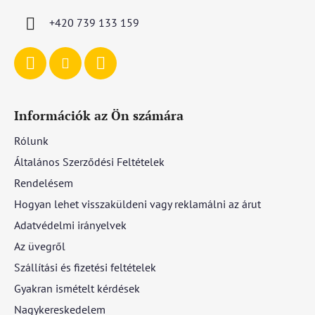
c
+420 739 133 159
Információk az Ön számára
Rólunk
Általános Szerződési Feltételek
Rendelésem
Hogyan lehet visszaküldeni vagy reklamálni az árut
Adatvédelmi irányelvek
Az üvegről
Szállítási és fizetési feltételek
Gyakran ismételt kérdések
Nagykereskedelem