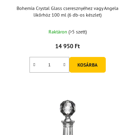
Bohemia Crystal Glass cseresznyéhez vagy Angela
likőrhöz 100 ml (6 db-os készlet)
Raktáron
(>5 szett)
14 950 Ft
KOSÁRBA