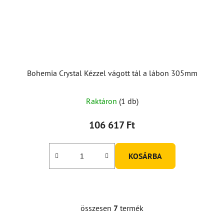
Bohemia Crystal Kézzel vágott tál a lábon 305mm
A
Raktáron
(1 db)
termék
átlagos
106 617 Ft
értékelése
5-
KOSÁRBA
ből
5,0
csillag.
összesen
7
termék
L
i