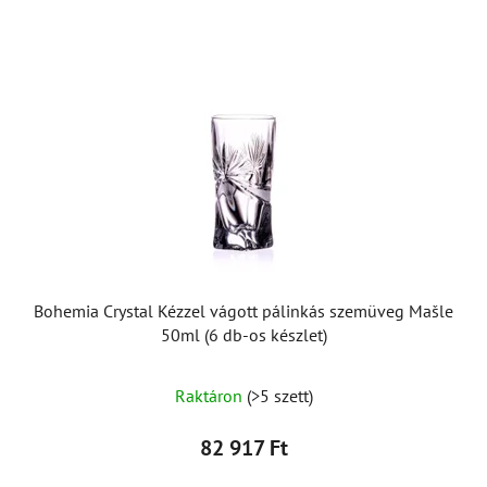
Bohemia Crystal Kézzel vágott pálinkás szemüveg Mašle
50ml (6 db-os készlet)
Raktáron
(>5 szett)
82 917 Ft