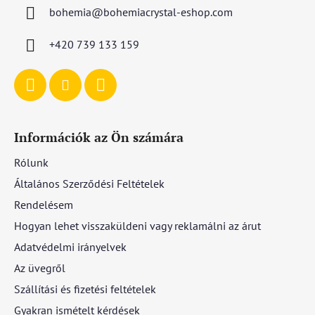
l
bohemia
@
bohemiacrystal-eshop.com
é
c
+420 739 133 159
Információk az Ön számára
Rólunk
Általános Szerződési Feltételek
Rendelésem
Hogyan lehet visszaküldeni vagy reklamálni az árut
Adatvédelmi irányelvek
Az üvegről
Szállítási és fizetési feltételek
Gyakran ismételt kérdések