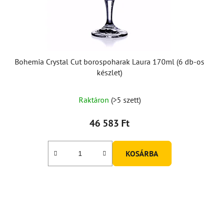
l
i
s
t
á
Bohemia Crystal Cut borospoharak Laura 170ml (6 db-os
j
készlet)
a
A
Raktáron
(>5 szett)
termék
átlagos
46 583 Ft
értékelése
5-
KOSÁRBA
ből
5,0
csillag.