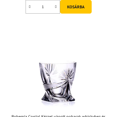
KOSÁRBA
Bohemia Crystal Kézzel vágott poharak whiskyhez és