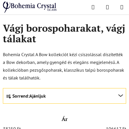
Ugrás
Keresés
KOSÁR
a
Kezdőlap
/
Népszerű kollekciók
/
Íj
fő
tartalomhoz
Vágj borospoharakat, vágj
tálakat
Bohemia Crystal A Bow kollekciót kézi csiszolással díszítették
a Bow dekorban, amely gyengéd és elegáns megjelenésű. A
kollekcióban pezsgőspoharak, klasszikus talpú borospoharak
és tálak találhatók.
T
Sorrend:
Ajánljuk
e
r
m
Ár
é
k
38250
Ft
106617
Ft