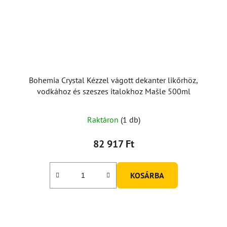
Bohemia Crystal Kézzel vágott dekanter likőrhöz,
vodkához és szeszes italokhoz Mašle 500ml
Raktáron
(1 db)
82 917 Ft
KOSÁRBA