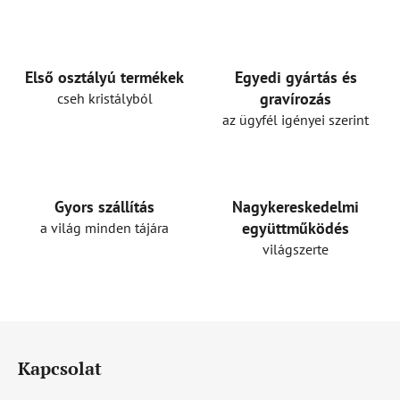
s
t
a
i
Első osztályú termékek
Egyedi gyártás és
r
gravírozás
cseh kristályból
á
az ügyfél igényei szerint
n
y
í
t
Gyors szállítás
Nagykereskedelmi
á
együttműködés
a világ minden tájára
s
világszerte
e
l
e
m
L
e
á
i
Kapcsolat
b