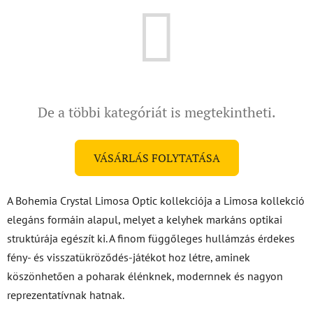
De a többi kategóriát is megtekintheti.
VÁSÁRLÁS FOLYTATÁSA
A Bohemia Crystal Limosa Optic kollekciója a Limosa kollekció
elegáns formáin alapul, melyet a kelyhek markáns optikai
struktúrája egészít ki. A finom függőleges hullámzás érdekes
fény- és visszatükröződés-játékot hoz létre, aminek
köszönhetően a poharak élénknek, modernnek és nagyon
reprezentatívnak hatnak.