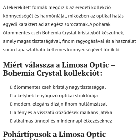
A lekerekített formák megőrzik az eredeti kollekció
könnyedségét és harmóniáját, miközben az optikai hatás
egyedi karaktert ad az egész sorozatnak. A poharak
ólommentes cseh Bohemia Crystal kristályból készülnek,
amely magas tisztaságával, finom ragyogásával és a használat
során tapasztalható kellemes könnyedségével tűnik ki.
Miért válassza a Limosa Optic –
Bohemia Crystal kollekciót:
ólommentes cseh kristály nagy tisztasággal
a kelyhek lenyűgöző optikai struktúrája
modern, elegáns dizájn finom hullámzással
a fény és a visszatükröződések markáns játéka
alkalmas ünnepi és mindennapi étkezésekhez
Pohártípusok a Limosa Optic