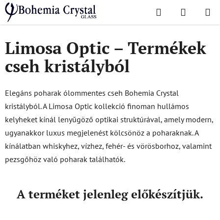
Ugrás
Keresés
KOSÁR
a
Kezdőlap
/
Népszerű kollekciók
/
Limosa Optic – Termékek cseh kristályból
fő
tartalomhoz
Limosa Optic – Termékek
cseh kristályból
Elegáns poharak ólommentes cseh Bohemia Crystal
kristályból. A Limosa Optic kollekció finoman hullámos
kelyheket kínál lenyűgöző optikai struktúrával, amely modern,
ugyanakkor luxus megjelenést kölcsönöz a poharaknak. A
kínálatban whiskyhez, vízhez, fehér- és vörösborhoz, valamint
pezsgőhöz való poharak találhatók.
A terméket jelenleg előkészítjük.