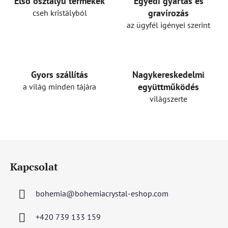
Első osztályú termékek
Egyedi gyártás és
gravírozás
cseh kristályból
az ügyfél igényei szerint
Gyors szállítás
Nagykereskedelmi
együttműködés
a világ minden tájára
világszerte
L
á
Kapcsolat
b
l
bohemia
@
bohemiacrystal-eshop.com
é
c
+420 739 133 159