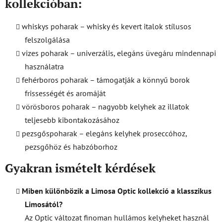
kollekcióban:
whiskys poharak – whisky és kevert italok stílusos
felszolgálása
vizes poharak – univerzális, elegáns üvegáru mindennapi
használatra
fehérboros poharak – támogatják a könnyű borok
frissességét és aromáját
vörösboros poharak – nagyobb kelyhek az illatok
teljesebb kibontakozásához
pezsgőspoharak – elegáns kelyhek proseccóhoz,
pezsgőhöz és habzóborhoz
Gyakran ismételt kérdések
Miben különbözik a Limosa Optic kollekció a klasszikus
Limosától?
Az Optic változat finoman hullámos kelyheket használ