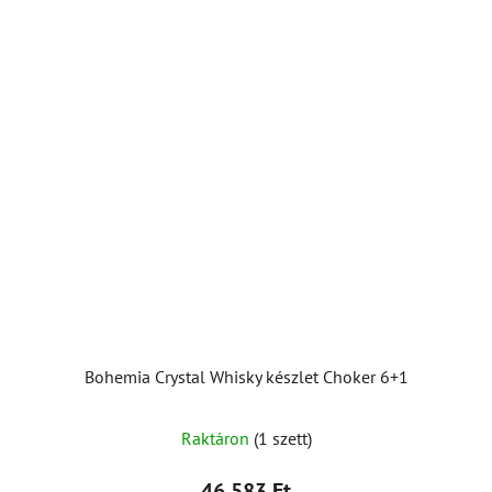
Bohemia Crystal Whisky készlet Choker 6+1
A
Raktáron
(1 szett)
termék
átlagos
46 583 Ft