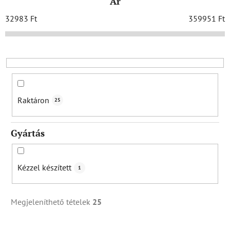
Ár
é
k
32983
Ft
359951
Ft
e
k
r
e
n
d
Raktáron
25
e
z
Gyártás
é
s
e
Kézzel készített
1
Megjeleníthető tételek
25