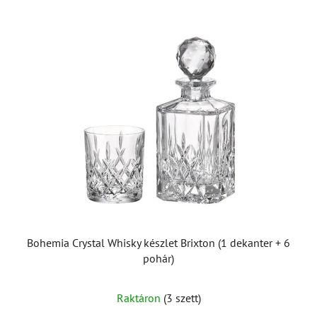
T
e
r
m
é
k
e
k
l
i
s
t
á
Bohemia Crystal Whisky készlet Brixton (1 dekanter + 6
j
pohár)
a
Raktáron
(3 szett)