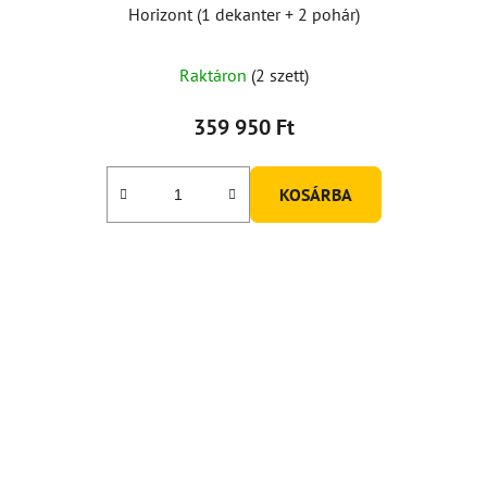
Horizont (1 dekanter + 2 pohár)
A
Raktáron
(2 szett)
termék
átlagos
359 950 Ft
értékelése
5-
KOSÁRBA
ből
5,0
csillag.