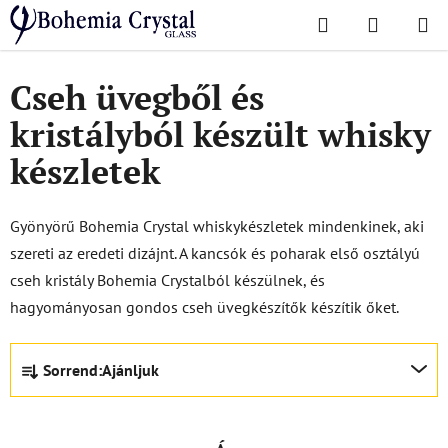
Ugrás
Keresés
KOSÁR
a
Kezdőlap
/
Szettek
/
Whisky készletek
fő
tartalomhoz
Cseh üvegből és
kristályból készült whisky
készletek
Gyönyörű Bohemia Crystal whiskykészletek mindenkinek, aki
szereti az eredeti dizájnt. A kancsók és poharak első osztályú
cseh kristály Bohemia Crystalból készülnek, és
hagyományosan gondos cseh üvegkészítők készítik őket.
T
Sorrend:
Ajánljuk
e
r
m