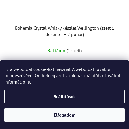
Bohemia Crystal Whisky készlet Wellington (szett 1
dekanter + 2 pohár)
Raktáron
(1 szett)
32 983 Ft
Ez a weboldal cookie-kat használ. A weboldal további
böngészésével Ön beleegyezik azok használatába. További
információ
itt
.
KOSÁRBA
Beállítások
Elfogadom