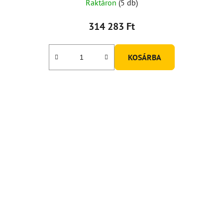
Raktáron
(5 db)
314 283 Ft
KOSÁRBA