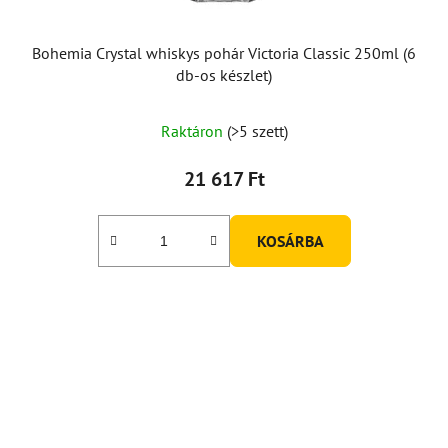
Bohemia Crystal whiskys pohár Victoria Classic 250ml (6
db-os készlet)
A
Raktáron
(>5 szett)
termék
átlagos
21 617 Ft
értékelése
5-
KOSÁRBA
ből
5,0
csillag.