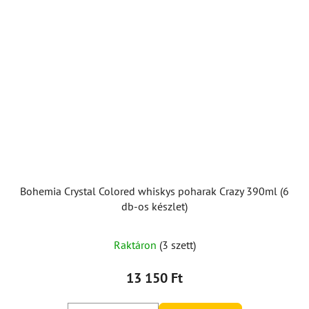
Bohemia Crystal Colored whiskys poharak Crazy 390ml (6
db-os készlet)
A
Raktáron
(3 szett)
termék
átlagos
13 150 Ft
értékelése
5-