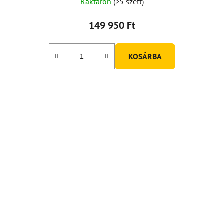
Raktáron
(>5 szett)
149 950 Ft
KOSÁRBA