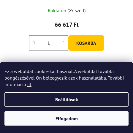
Raktáron
(>5 szett)
66 617 Ft
KOSÁRBA
Ez a weboldal cookie-kat használ. A weboldal további
böngészésével Ön beleegyezik azok használatába. További
információ
itt
.
Beállítások
Elfogadom