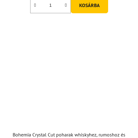
KOSÁRBA
ből
5,0
csillag.
Bohemia Crystal Cut poharak whiskyhez, rumoshoz és