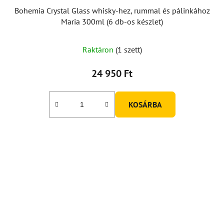
Bohemia Crystal Glass whisky-hez, rummal és pálinkához
Maria 300ml (6 db-os készlet)
Raktáron
(1 szett)
24 950 Ft
KOSÁRBA