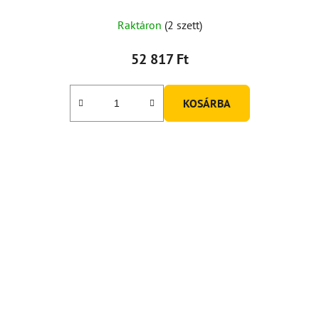
Raktáron
(2 szett)
52 817 Ft
KOSÁRBA