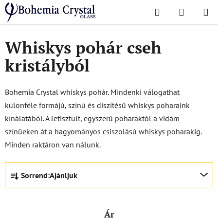
Ugrás
Keresés
KOSÁR
a
Kezdőlap
/
Poharak
/
Whiskys pohár
fő
tartalomhoz
Whiskys pohár cseh
kristályból
Bohemia Crystal whiskys pohár. Mindenki válogathat
különféle formájú, színű és díszítésű whiskys poharaink
kínálatából. A letisztult, egyszerű poharaktól a vidám
színűeken át a hagyományos csiszolású whiskys poharakig.
Minden raktáron van nálunk.
T
Sorrend:
Ajánljuk
e
r
m
Ár