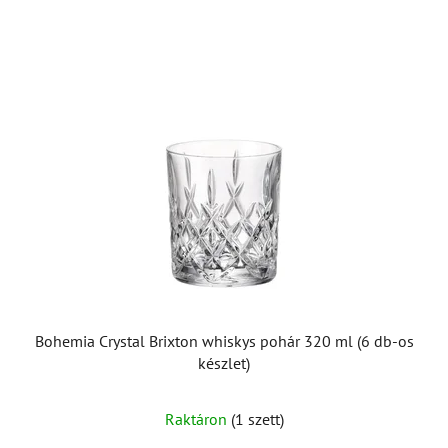
T
e
r
m
é
k
e
k
l
i
s
t
á
Bohemia Crystal Brixton whiskys pohár 320 ml (6 db-os
j
készlet)
a
Raktáron
(1 szett)