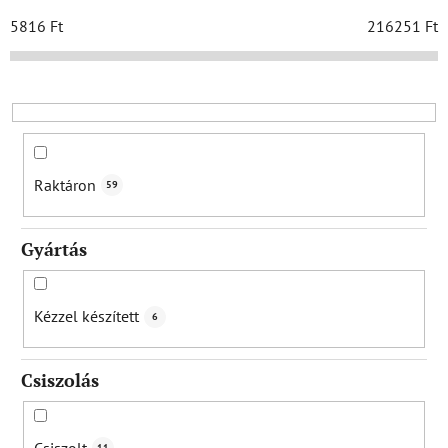
é
k
5816
Ft
216251
Ft
e
k
r
e
n
d
Raktáron
59
e
z
Gyártás
é
s
e
Kézzel készített
6
Csiszolás
Csiszolt
11