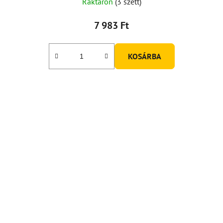
Raktáron
(3 szett)
7 983 Ft
KOSÁRBA