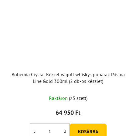
Bohemia Crystal Kézzel vágott whiskys poharak Prisma
Line Gold 300ml (2 db-os készlet)
Raktáron
(>5 szett)
64 950 Ft
KOSÁRBA