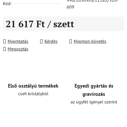
990/20309/0/11182/320-
Kód:
609
21 617 Ft
/ szett
Egységár:
Nyomtatás
Kérdés
Nyomon követés
Megosztás
Első osztályú termékek
Egyedi gyártás és
cseh kristályból
gravírozás
az ügyfél igényei szerint