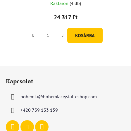
Raktáron
(4 db)
24 317 Ft
KOSÁRBA
L
á
Kapcsolat
b
l
bohemia
@
bohemiacrystal-eshop.com
é
c
+420 739 133 159