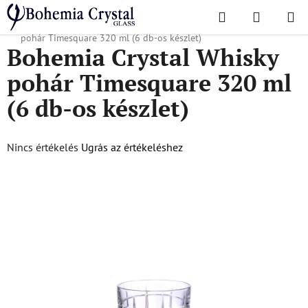
Ugrás
Keresés
KOSÁR
a
Kezdőlap
/
Népszerű kollekciók
/
Timesquare
/
Bohemia Crystal Whisky
fő
pohár Timesquare 320 ml (6 db-os készlet)
Bohemia Crystal Whisky
tartalomhoz
pohár Timesquare 320 ml
(6 db-os készlet)
A
Nincs értékelés
Ugrás az értékeléshez
termék
átlagos
értékelése
5-
ből
0,0
csillag.