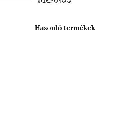
8543403806666
Hasonló termékek