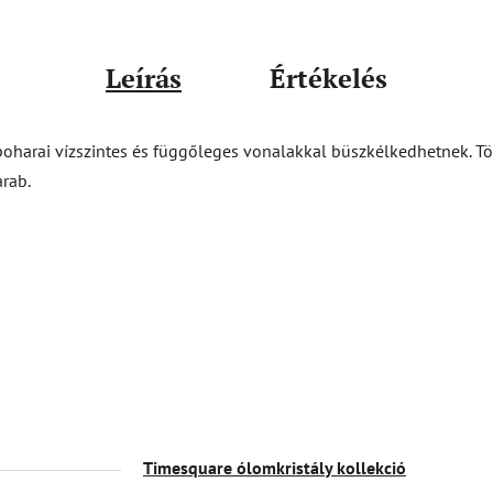
Leírás
Értékelés
poharai vízszintes és függőleges vonalakkal büszkélkedhetnek. Tö
arab.
Timesquare ólomkristály kollekció