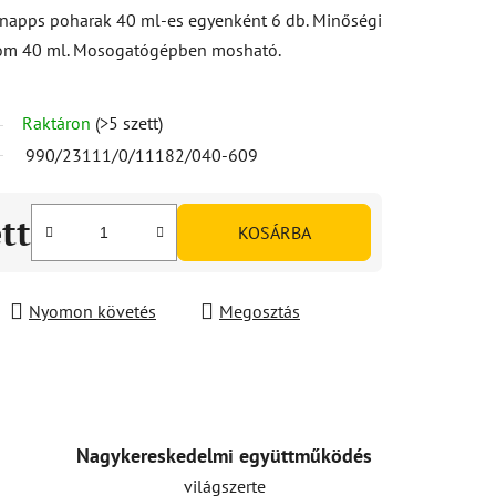
napps poharak 40 ml-es egyenként 6 db. Minőségi
talom 40 ml. Mosogatógépben mosható.
Raktáron
(>5 szett)
990/23111/0/11182/040-609
ett
KOSÁRBA
Nyomon követés
Megosztás
Nagykereskedelmi együttműködés
világszerte