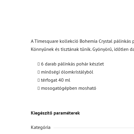
A Timesquare kollekció Bohemia Crystal pálinkás 
Könnyűnek és tisztának tűnik. Gyönyörű, időtlen d
6 darab pálinkás pohár készlet
minőségi ólomkristályból
térfogat 40 ml
mosogatógépben mosható
Kiegészítő paraméterek
Kategória