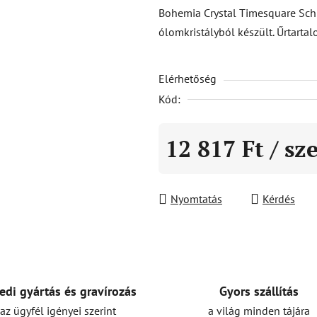
átlagos
Bohemia Crystal Timesquare Sch
értékelése
ólomkristályból készült. Űrtar
5-
ből
Elérhetőség
0,0
csillag.
Kód:
12 817 Ft
/ sz
Egységár:
Nyomtatás
Kérdés
Gyors szállítás
edi gyártás és gravírozás
a világ minden tájára
az ügyfél igényei szerint