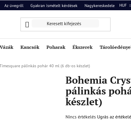
HUF
Az üvegről
Gyakran ismételt kérdések
Nagykereskedelem
Ról
Vázák
Kancsók
Poharak
Ékszerek
Tárolóedények
Timesquare pálinkás pohár 40 ml (6 db-os készlet)
Bohemia Crys
pálinkás pohá
készlet)
A
Nincs értékelés
Ugrás az értékel
termék