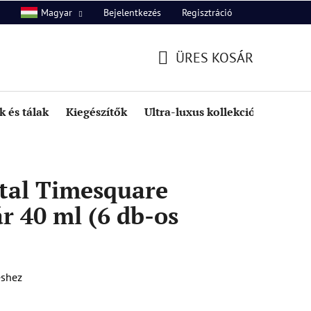
Bejelentkezés
Regisztráció
Magyar
unk
Kapcsolat
ÜRES KOSÁR
KOSÁR
 és tálak
Kiegészítők
Ultra-luxus kollekció
Kedve
tal Timesquare
r 40 ml (6 db-os
éshez