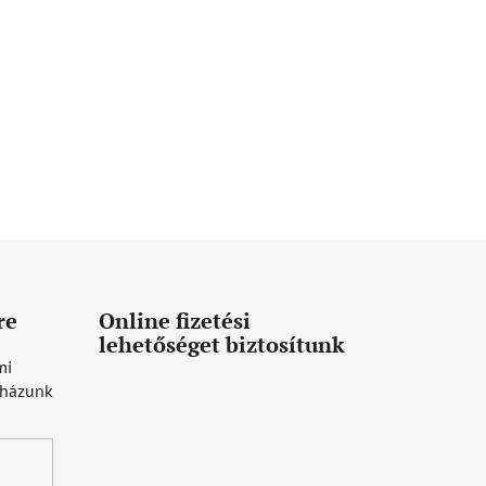
re
Online fizetési
lehetőséget biztosítunk
mi
uházunk