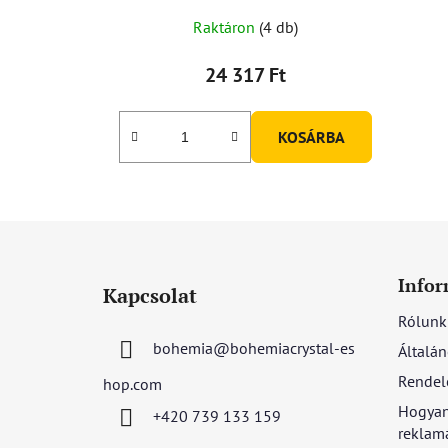
Raktáron
(4 db)
24 317 Ft
KOSÁRBA
L
á
Infor
Kapcsolat
b
Rólunk
l
bohemia
@
bohemiacrystal-es
Általán
é
c
Rendel
hop.com
Hogyan
+420 739 133 159
reklamá