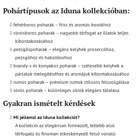
Pohártípusok az Iduna kollekcióban:
fehérboros poharak – friss és aromás borokhoz
vörösboros poharak – nagyobb térfogat az illatok teljes
kibontakozásához
pezsgőspoharak – elegáns kelyhek proseccóhoz,
pezsgőhöz és habzóborhoz
brandy-s és konyakos poharak – szélesebb kelyhek a
párlatok melegítéséhez és aromájuk kibontakozásához
rumos poharak – prémium rumok stílusos felszolgálása
sörös poharak – különleges sörök elegáns tálalása
Gyakran ismételt kérdések
Mi jellemzi az Iduna kollekciót?
A kollekció az elegánsan formázott, teltebb alsó
térfogatú és finoman elkeskenyedő felső vonalú