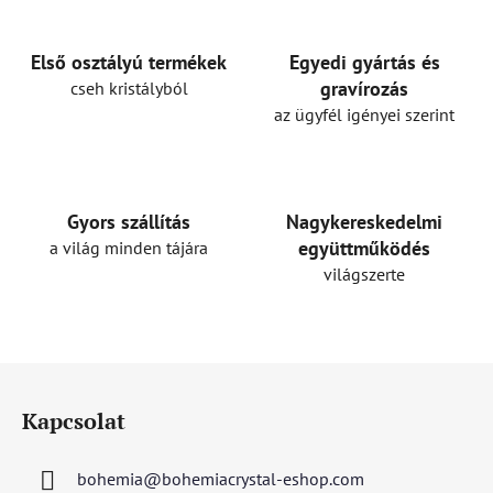
Első osztályú termékek
Egyedi gyártás és
gravírozás
cseh kristályból
az ügyfél igényei szerint
Gyors szállítás
Nagykereskedelmi
együttműködés
a világ minden tájára
világszerte
L
á
Kapcsolat
b
l
bohemia
@
bohemiacrystal-eshop.com
é