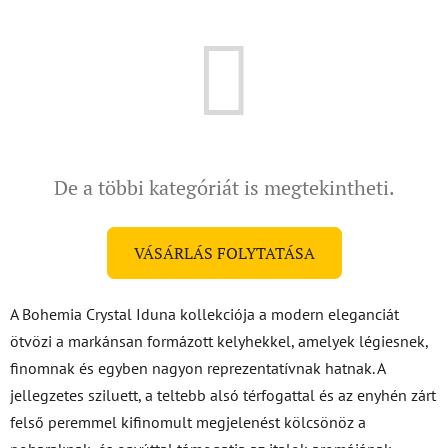
De a többi kategóriát is megtekintheti.
VÁSÁRLÁS FOLYTATÁSA
A Bohemia Crystal Iduna kollekciója a modern eleganciát
ötvözi a markánsan formázott kelyhekkel, amelyek légiesnek,
finomnak és egyben nagyon reprezentatívnak hatnak. A
jellegzetes sziluett, a teltebb alsó térfogattal és az enyhén zárt
felső peremmel kifinomult megjelenést kölcsönöz a