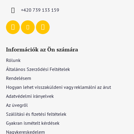
c
+420 739 133 159
Információk az Ön számára
Rólunk
Általános Szerződési Feltételek
Rendelésem
Hogyan lehet visszaküldeni vagy reklamálni az árut
Adatvédelmi irányelvek
Az üvegről
Szállítási és fizetési feltételek
Gyakran ismételt kérdések
Nagykereskedelem