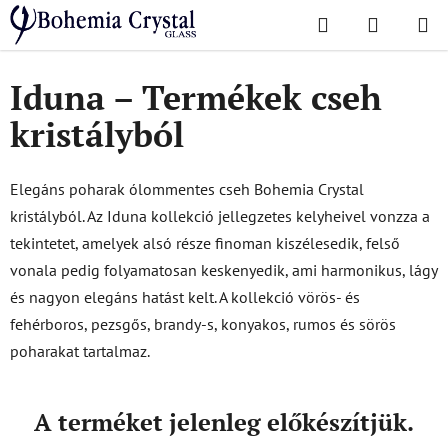
Ugrás
Keresés
KOSÁR
a
Kezdőlap
/
Népszerű kollekciók
/
Iduna – Termékek cseh kristályból
fő
tartalomhoz
Iduna – Termékek cseh
kristályból
Elegáns poharak ólommentes cseh Bohemia Crystal
kristályból. Az Iduna kollekció jellegzetes kelyheivel vonzza a
tekintetet, amelyek alsó része finoman kiszélesedik, felső
vonala pedig folyamatosan keskenyedik, ami harmonikus, lágy
és nagyon elegáns hatást kelt. A kollekció vörös- és
fehérboros, pezsgős, brandy-s, konyakos, rumos és sörös
poharakat tartalmaz.
A terméket jelenleg előkészítjük.