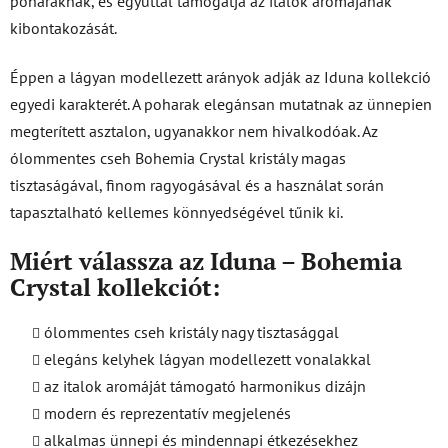
poharaknak, és egyúttal támogatja az italok aromájának
kibontakozását.
Éppen a lágyan modellezett arányok adják az Iduna kollekció
egyedi karakterét. A poharak elegánsan mutatnak az ünnepien
megterített asztalon, ugyanakkor nem hivalkodóak. Az
ólommentes cseh Bohemia Crystal kristály magas
tisztaságával, finom ragyogásával és a használat során
tapasztalható kellemes könnyedségével tűnik ki.
Miért válassza az Iduna – Bohemia
Crystal kollekciót:
ólommentes cseh kristály nagy tisztasággal
elegáns kelyhek lágyan modellezett vonalakkal
az italok aromáját támogató harmonikus dizájn
modern és reprezentatív megjelenés
alkalmas ünnepi és mindennapi étkezésekhez