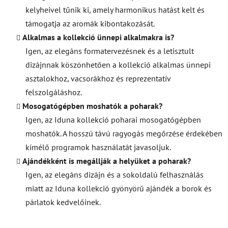
kelyheivel tűnik ki, amely harmonikus hatást kelt és
támogatja az aromák kibontakozását.
Alkalmas a kollekció ünnepi alkalmakra is?
Igen, az elegáns formatervezésnek és a letisztult
dizájnnak köszönhetően a kollekció alkalmas ünnepi
asztalokhoz, vacsorákhoz és reprezentatív
felszolgáláshoz.
Mosogatógépben moshatók a poharak?
Igen, az Iduna kollekció poharai mosogatógépben
moshatók. A hosszú távú ragyogás megőrzése érdekében
kímélő programok használatát javasoljuk.
Ajándékként is megállják a helyüket a poharak?
Igen, az elegáns dizájn és a sokoldalú felhasználás
miatt az Iduna kollekció gyönyörű ajándék a borok és
párlatok kedvelőinek.