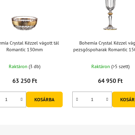
mia Crystal Kézzel vágott tál
Bohemia Crystal Kézzel vág
Romantic 130mm
pezsgőspoharak Romantic 15
db-os készlet)
Raktáron
(3 db)
Raktáron
(>5 szett)
63 250 Ft
64 950 Ft
KOSÁRBA
KOSÁR