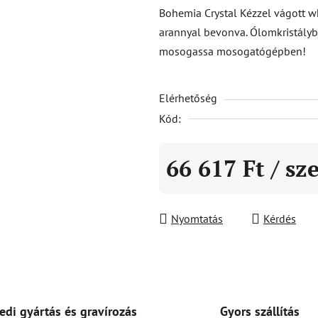
átlagos
Bohemia Crystal Kézzel vágott w
értékelése
arannyal bevonva. Ólomkristályb
5-
mosogassa mosogatógépben!
ből
0,0
Elérhetőség
csillag.
Kód:
66 617 Ft
/ sz
Egységár:
Nyomtatás
Kérdés
Gyors szállítás
edi gyártás és gravírozás