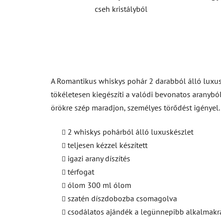
cseh kristályból
A Romantikus whiskys pohár 2 darabból álló luxus
tökéletesen kiegészíti a valódi bevonatos aranybó
örökre szép maradjon, személyes törődést igényel. 
2 whiskys pohárból álló luxuskészlet
teljesen kézzel készített
igazi arany díszítés
térfogat
ólom 300 ml ólom
szatén díszdobozba csomagolva
csodálatos ajándék a legünnepibb alkalmakr