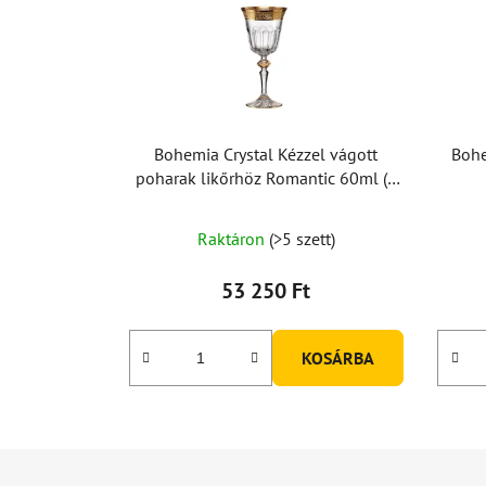
Bohemia Crystal Kézzel vágott
Bohe
poharak likőrhöz Romantic 60ml (2
db-os készlet)
Raktáron
(>5 szett)
53 250 Ft
KOSÁRBA