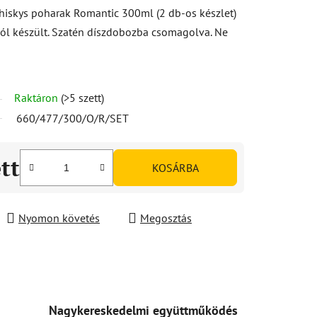
hiskys poharak Romantic 300ml (2 db-os készlet)
ól készült. Szatén díszdobozba csomagolva. Ne
Raktáron
(>5 szett)
660/477/300/O/R/SET
ett
KOSÁRBA
Nyomon követés
Megosztás
Nagykereskedelmi együttműködés