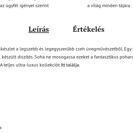
a világ minden tájára
az ügyfél igényei szerint
Leírás
Értékelés
készlet a legszebb és legegyszerűbb cseh üvegművészetből. Egy 
l készült díszítés. Soha ne mosogassa ezeket a fantasztikus poha
A teljes ultra-luxus kollekciót
itt találja.
a