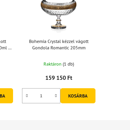
ott
Bohemia Crystal kézzel vágott
0ml (2
Gondola Romantic 205mm
Raktáron
(1 db)
159 150 Ft
BA
KOSÁRBA