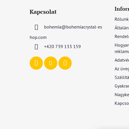
L
á
Infor
Kapcsolat
b
Rólunk
l
bohemia
@
bohemiacrystal-es
Általán
é
c
Rendel
hop.com
Hogyan
+420 739 133 159
reklamá
Adatvé
Az üve
Szállítá
Gyakran
Nagyke
Kapcso