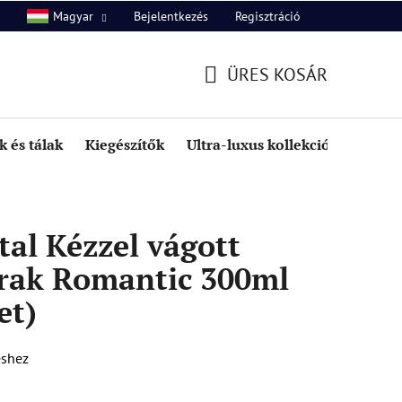
Bejelentkezés
Regisztráció
Magyar
unk
Kapcsolat
ÜRES KOSÁR
KOSÁR
 és tálak
Kiegészítők
Ultra-luxus kollekció
Kedve
al Kézzel vágott
rak Romantic 300ml
et)
éshez