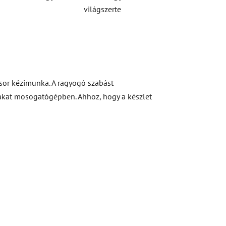
világszerte
sor kézimunka. A ragyogó szabást
rakat mosogatógépben. Ahhoz, hogy a készlet