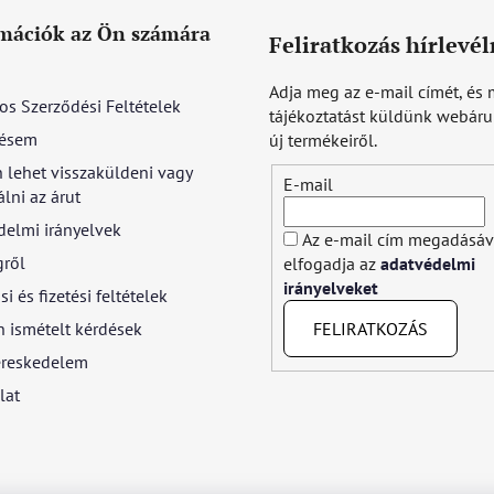
mációk az Ön számára
Feliratkozás hírlevél
Adja meg az e-mail címét, és 
os Szerződési Feltételek
tájékoztatást küldünk webár
ésem
új termékeiről.
 lehet visszaküldeni vagy
E-mail
lni az árut
delmi irányelvek
Az e-mail cím megadásáv
gről
elfogadja az
adatvédelmi
irányelveket
si és fizetési feltételek
FELIRATKOZÁS
 ismételt kérdések
reskedelem
lat