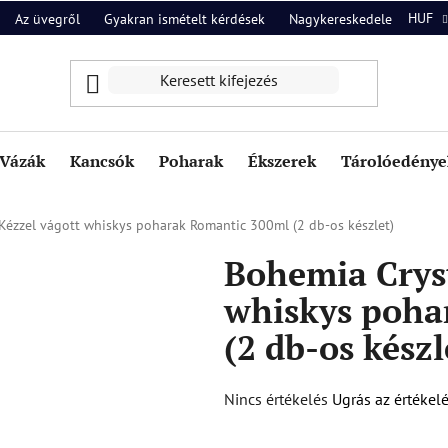
HUF
Az üvegről
Gyakran ismételt kérdések
Nagykereskedelem
Ról
Vázák
Kancsók
Poharak
Ékszerek
Tárolóedények
Kézzel vágott whiskys poharak Romantic 300ml (2 db-os készlet)
Bohemia Cryst
whiskys poha
(2 db-os készl
A
Nincs értékelés
Ugrás az értékel
termék