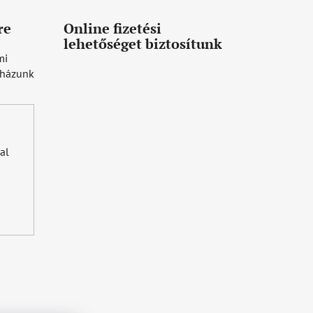
re
Online fizetési
lehetőséget biztosítunk
mi
uházunk
al