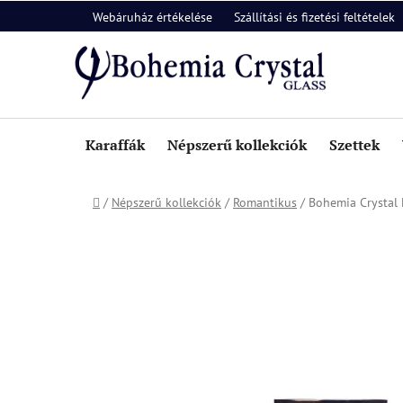
Ugrás
Webáruház értékelése
Szállítási és fizetési feltételek
a
fő
tartalomhoz
Karaffák
Népszerű kollekciók
Szettek
Kezdőlap
/
Népszerű kollekciók
/
Romantikus
/
Bohemia Crystal 